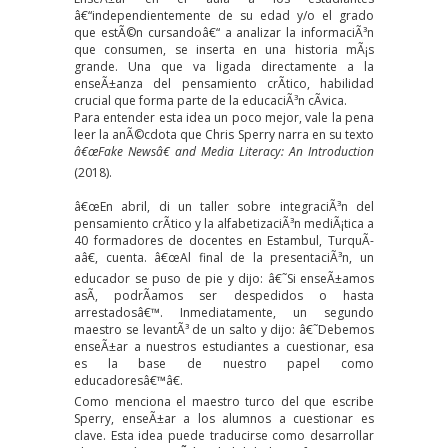
â€“independientemente de su edad y/o el grado
que estÃ©n cursandoâ€“ a analizar la informaciÃ³n
que consumen, se inserta en una historia mÃ¡s
grande. Una que va ligada directamente a la
enseÃ±anza del pensamiento crÃ­tico, habilidad
crucial que forma parte de la educaciÃ³n cÃ­vica.
Para entender esta idea un poco mejor, vale la pena
leer la anÃ©cdota que Chris Sperry narra en su texto
â€œFake Newsâ€ and Media Literacy: An Introduction
(2018).
â€œEn abril, di un taller sobre integraciÃ³n del
pensamiento crÃ­tico y la alfabetizaciÃ³n mediÃ¡tica a
40 formadores de docentes en Estambul, TurquÃ­
aâ€, cuenta. â€œAl final de la presentaciÃ³n, un
educador se puso de pie y dijo: â€˜Si enseÃ±amos
asÃ­, podrÃ­amos ser despedidos o hasta
arrestadosâ€™. Inmediatamente, un segundo
maestro se levantÃ³ de un salto y dijo: â€˜Debemos
enseÃ±ar a nuestros estudiantes a cuestionar, esa
es la base de nuestro papel como
educadoresâ€™â€.
Como menciona el maestro turco del que escribe
Sperry, enseÃ±ar a los alumnos a cuestionar es
clave. Esta idea puede traducirse como desarrollar