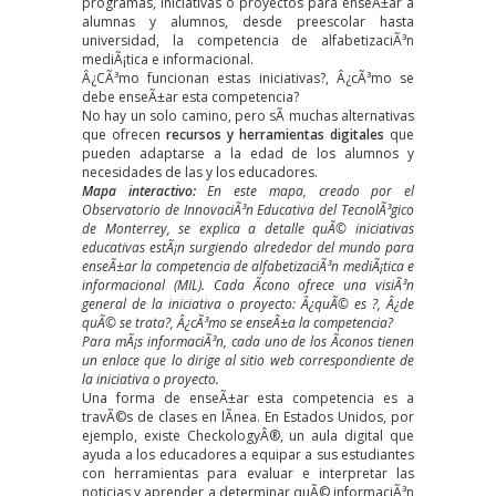
programas, iniciativas o proyectos para enseÃ±ar a
alumnas y alumnos, desde preescolar hasta
universidad, la competencia de alfabetizaciÃ³n
mediÃ¡tica e informacional.
Â¿CÃ³mo funcionan estas iniciativas?, Â¿cÃ³mo se
debe enseÃ±ar esta competencia?
No hay un solo camino, pero sÃ­ muchas alternativas
que ofrecen
recursos y herramientas digitales
que
pueden adaptarse a la edad de los alumnos y
necesidades de las y los educadores.
Mapa interactivo:
En este mapa, creado por el
Observatorio de InnovaciÃ³n Educativa del TecnolÃ³gico
de Monterrey, se explica a detalle quÃ© iniciativas
educativas estÃ¡n surgiendo alrededor del mundo para
enseÃ±ar la competencia de alfabetizaciÃ³n mediÃ¡tica e
informacional (MIL). Cada Ã­cono ofrece una visiÃ³n
general de la iniciativa o proyecto: Â¿quÃ© es ?, Â¿de
quÃ© se trata?, Â¿cÃ³mo se enseÃ±a la competencia?
Para mÃ¡s informaciÃ³n, cada uno de los Ã­conos tienen
un enlace que lo dirige al sitio web correspondiente de
la iniciativa o proyecto.
Una forma de enseÃ±ar esta competencia es a
travÃ©s de clases en lÃ­nea. En Estados Unidos, por
ejemplo, existe CheckologyÂ®, un aula digital que
ayuda a los educadores a equipar a sus estudiantes
con herramientas para evaluar e interpretar las
noticias y aprender a determinar quÃ© informaciÃ³n