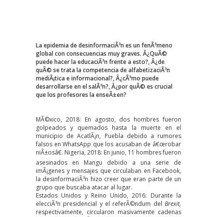
La epidemia de desinformaciÃ³n es un fenÃ³meno
global con consecuencias muy graves. Â¿QuÃ©
puede hacer la educaciÃ³n frente a esto?, Â¿de
quÃ© se trata la competencia de alfabetizaciÃ³n
mediÃ¡tica e informacional?, Â¿cÃ³mo puede
desarrollarse en el salÃ³n?, Â¿por quÃ© es crucial
que los profesores la enseÃ±en?
MÃ©xico, 2018: En agosto, dos hombres fueron
golpeados y quemados hasta la muerte en el
municipio de AcatlÃ¡n, Puebla debido a rumores
falsos en WhatsApp que los acusaban de â€œrobar
niÃ±osâ€. Nigeria, 2018: En junio, 11 hombres fueron
asesinados en Mangu debido a una serie de
imÃ¡genes y mensajes que circulaban en Facebook,
la desinformaciÃ³n hizo creer que eran parte de un
grupo que buscaba atacar al lugar.
Estados Unidos y Reino Unido, 2016: Durante la
elecciÃ³n presidencial y el referÃ©ndum del
Brexit,
respectivamente, circularon masivamente cadenas