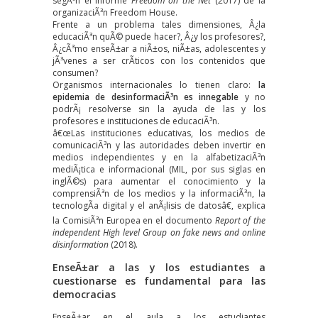
segÃºn el informe
Freedom on the Net
(2017) de la
organizaciÃ³n Freedom House.
Frente a un problema tales dimensiones, Â¿la
educaciÃ³n quÃ© puede hacer?, Â¿y los profesores?,
Â¿cÃ³mo enseÃ±ar a niÃ±os, niÃ±as, adolescentes y
jÃ³venes a ser crÃ­ticos con los contenidos que
consumen?
Organismos internacionales lo tienen claro:
la
epidemia de desinformaciÃ³n es innegable
y no
podrÃ¡ resolverse sin la ayuda de las y los
profesores e instituciones de educaciÃ³n.
â€œLas instituciones educativas, los medios de
comunicaciÃ³n y las autoridades deben invertir en
medios independientes y en la alfabetizaciÃ³n
mediÃ¡tica e informacional (MIL, por sus siglas en
inglÃ©s) para aumentar el conocimiento y la
comprensiÃ³n de los medios y la informaciÃ³n, la
tecnologÃ­a digital y el anÃ¡lisis de datosâ€, explica
la ComisiÃ³n Europea en el documento
Report of the
independent High level Group on fake news and online
disinformation
(2018).
EnseÃ±ar a las y los estudiantes a
cuestionarse es fundamental para las
democracias
EnseÃ±ar en el aula a los estudiantes