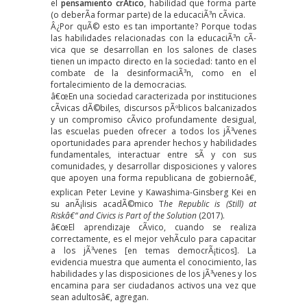
el
pensamiento crÃ­tico
, habilidad que forma parte
(o deberÃ­a formar parte) de la
educaciÃ³n cÃ­vica
.
Â¿Por quÃ© esto es tan importante? Porque todas
las habilidades relacionadas con la educaciÃ³n cÃ­
vica que se desarrollan en los salones de clases
tienen un impacto directo en la sociedad: tanto en el
combate de la desinformaciÃ³n, como en el
fortalecimiento de la democracias.
â€œEn una sociedad caracterizada por instituciones
cÃ­vicas dÃ©biles, discursos pÃºblicos balcanizados
y un compromiso cÃ­vico profundamente desigual,
las escuelas pueden ofrecer a todos los jÃ³venes
oportunidades para aprender hechos y habilidades
fundamentales, interactuar entre sÃ­ y con sus
comunidades, y desarrollar disposiciones y valores
que apoyen una forma republicana de gobiernoâ€,
explican Peter Levine y Kawashima-Ginsberg Kei en
su anÃ¡lisis acadÃ©mico T
he Republic is (Still) at
Riskâ€“ and Civics is Part of the Solution
(2017).
â€œEl aprendizaje cÃ­vico, cuando se realiza
correctamente, es el mejor vehÃ­culo para capacitar
a los jÃ³venes [en temas democrÃ¡ticos]. La
evidencia muestra que aumenta el conocimiento, las
habilidades y las disposiciones de los jÃ³venes y los
encamina para ser ciudadanos activos una vez que
sean adultosâ€, agregan.