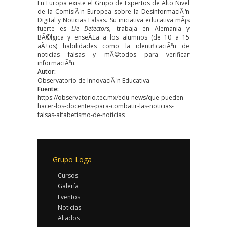
En Europa existe el Grupo de Expertos de Alto Nivel
de la ComisiÃ³n Europea sobre la DesinformaciÃ³n
Digital y Noticias Falsas. Su iniciativa educativa mÃ¡s
fuerte es
Lie Detectors,
trabaja en Alemania y
BÃ©lgica y enseÃ±a a los alumnos (de 10 a 15
aÃ±os) habilidades como la identificaciÃ³n de
noticias falsas y mÃ©todos para verificar
informaciÃ³n.
Autor:
Observatorio de InnovaciÃ³n Educativa
Fuente:
https://observatorio.tec.mx/edu-news/que-pueden-
hacer-los-docentes-para-combatir-las-noticias-
falsas-alfabetismo-de-noticias
Grupo Loga
Cursos
Galería
Eventos
Noticias
Aliados