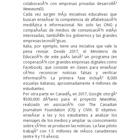
colaboraciÃ³n con empresas privadas desarrollÃ³
NewseumED.
Cada vez surgen mÃ¡s iniciativas educativas que
buscan enseÃ±ar la competencia de alfabetizaciÃ³n
mediÃ¡tica e informacional. No solo las ONG y
compaÃ±Ã­as de medios de comunicaciÃ³n estÃ¡n
interesadas, tambiÃ©n los gobiernos y las grandes
empresas tecnolÃ³gicas.
Italia, por ejemplo, tiene una iniciativa que vale la
pena revisar. Desde 2017, el Ministerio de
EducaciÃ³n de este paÃ­s lanzÃ³ un programa (en
cooperaciÃ³n con grandes empresas digitales como
Facebook), que consiste en clases para enseÃ±ar
cÃ³mo reconocer noticias falsas y verificar
informaciÃ³n. La primera fase incluyÃ³ 8,000
escuelas italianas, aproximadamente 4 millones de
estudiantes.
Por otra parte en CanadÃ¡, en 2017, Google otorgÃ³
$500,000 dÃ³lares para el proyecto
NewsWise
,
realizado en asociaciÃ³n con The Canadian
Journalism Foundation (CFJ) y CIVIX. El objetivo:
enseÃ±ar a las y los estudiantes a analizar los
mensajes de los medios y ampliar su conocimiento
sobre cÃ³mo se producen las noticias. La fase piloto
trabajÃ³ con 1.5 millones de niÃ±os canadienses
(entre 9 y 19 aÃ±os).