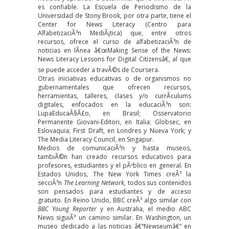
es confiable. La Escuela de Periodismo de la
Universidad de Stony Brook, por otra parte, tiene el
Center for News Literacy (Centro para
AlfabetizaciÃ³n MediÃ¡tica) que, entre otros
recursos, ofrece el curso de alfabetizaciÃ³n de
noticias en lÃ­nea â€œMaking Sense of the News:
News Literacy Lessons for Digital Citizensâ€, al que
se puede acceder a travÃ©s de Coursera.
Otras iniciativas educativas o de organismos no
gubernamentales que ofrecen recursos,
herramientas, talleres, clases y/o currÃ­culums
digitales, enfocados en la educaciÃ³n son:
LupaEducaÃ§Ã£o, en Brasil; Osservatorio
Permanente Giovani-Editori, en Italia; Globsec, en
Eslovaquia; First Draft, en Londres y Nueva York; y
The Media Literacy Council, en Singapur.
Medios de comunicaciÃ³n y hasta museos,
tambiÃ©n han creado recursos educativos para
profesores, estudiantes y el pÃºblico en general. En
Estados Unidos, The New York Times creÃ³ la
secciÃ³n
The Learning Network,
todos sus contenidos
son pensados para estudiantes y de acceso
gratuito. En Reino Unido, BBC creÃ³ algo similar con
BBC Young Reporter
y en Australia, el medio ABC
News siguiÃ³ un camino similar
.
En Washington, un
museo dedicado a las noticias â€“Newseumâ€“ en