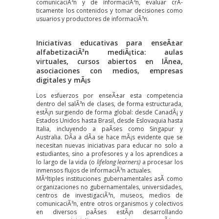
comunicaciÃ³n y de informaciÃ³n, evaluar crÃ­
ticamente los contenidos y tomar decisiones como
usuarios y productores de informaciÃ³n.
Iniciativas educativas para enseÃ±ar
alfabetizaciÃ³n mediÃ¡tica: aulas
virtuales, cursos abiertos en lÃ­nea,
asociaciones con medios, empresas
digitales y mÃ¡s
Los esfuerzos por enseÃ±ar esta competencia
dentro del salÃ³n de clases, de forma estructurada,
estÃ¡n surgiendo de forma global: desde CanadÃ¡ y
Estados Unidos hasta Brasil, desde Eslovaquia hasta
Italia, incluyendo a paÃ­ses como Singapur y
Australia. DÃ­a a dÃ­a se hace mÃ¡s evidente que se
necesitan nuevas iniciativas para educar no solo a
estudiantes, sino a profesores y a los aprendices a
lo largo de la vida (o
lifelong learners
)
a procesar los
inmensos flujos de informaciÃ³n actuales.
MÃºltiples instituciones gubernamentales asÃ­ como
organizaciones no gubernamentales, universidades,
centros de investigaciÃ³n, museos, medios de
comunicaciÃ³n, entre otros organismos y colectivos
en diversos paÃ­ses estÃ¡n desarrollando