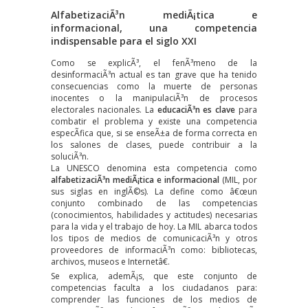
AlfabetizaciÃ³n mediÃ¡tica e
informacional, una competencia
indispensable para el siglo XXI
Como se explicÃ³, el fenÃ³meno de la
desinformaciÃ³n actual es tan grave que ha tenido
consecuencias como la muerte de personas
inocentes o la manipulaciÃ³n de procesos
electorales nacionales. La
educaciÃ³n es clave
para
combatir el problema y existe una competencia
especÃ­fica que, si se enseÃ±a de forma correcta en
los salones de clases, puede contribuir a la
soluciÃ³n.
La UNESCO denomina esta competencia como
alfabetizaciÃ³n mediÃ¡tica e informacional
(MIL, por
sus siglas en inglÃ©s). La define como â€œun
conjunto combinado de las competencias
(conocimientos, habilidades y actitudes) necesarias
para la vida y el trabajo de hoy. La MIL abarca todos
los tipos de medios de comunicaciÃ³n y otros
proveedores de informaciÃ³n como: bibliotecas,
archivos, museos e Internetâ€.
Se explica, ademÃ¡s, que este conjunto de
competencias faculta a los ciudadanos para:
comprender las funciones de los medios de