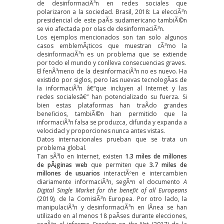
de desinformaciÃ³n en redes sociales que
polarizaron a la sociedad. Brasil, 2018: La elecciÃ³n
presidencial de este paÃ­s sudamericano tambiÃ©n
se vio afectada por olas de desinformaciÃ³n.
Los ejemplos mencionados son tan solo algunos
casos emblemÃ¡ticos que muestran cÃ³mo la
desinformaciÃ³n es un problema que se extiende
por todo el mundo y conlleva consecuencias graves.
El
fenÃ³meno de la desinformaciÃ³n
no es nuevo. Ha
existido por siglos, pero las nuevas tecnologÃ­as de
la informaciÃ³n â€“que incluyen al Internet y las
redes socialesâ€“ han potencializado su fuerza. Si
bien estas plataformas han traÃ­do grandes
beneficios, tambiÃ©n han permitido que la
informaciÃ³n falsa se produzca, difunda y expanda a
velocidad y proporciones nunca antes vistas.
Datos internacionales prueban que se trata un
problema global.
Tan sÃ³lo en Internet, existen
1.3 miles de millones
de pÃ¡ginas web
que permiten que
3.7 miles de
millones de usuarios
interactÃºen e intercambien
diariamente informaciÃ³n, segÃºn el documento
A
Digital Single Market for the benefit of all Europeans
(2019)
,
de la ComisiÃ³n Europea. Por otro lado, la
manipulaciÃ³n y desinformaciÃ³n en lÃ­nea se han
utilizado en al menos 18 paÃ­ses durante elecciones,