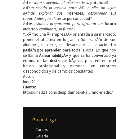
Â¿L
e estamos llevando al mÃ¡ximo de su
potencial
?
Â¿E
sta siendo la escuela para Ã©l o ella, un lugar
dÃ³nde explorar sus
intereses
,
desarrollar sus
capacidades, fortalecer su
personalidad
?
Â¿L
os estamos preparando para afrontar un
futuro
incierto y cambiante, su futuro
?
Y, cÃ³mo una Â«empresaÂ» orientada a su mercado,
poner el objetivo en lograr la fidelizaciÃ³n de sus
alumnos, es decir, en desarrollar su capacidad y
pasiÃ³n por aprender
para toda la vida. Lo que hoy
se llama
Â«learnabilityÂ»
y que se ha convertido ya
en una de las
destrezas bÃ¡sicas
para enfrentar el
futuro profesional y personal, en entornos
desconocidos y de cambios constantes.
Autor:
Ined 21
Fuente:
https://ined21.com/despidamos-al-alumno-medio/
Grupo Loga
Cursos
Galería