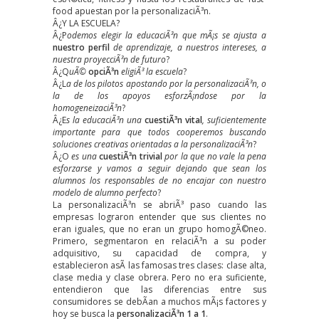
food apuestan por la personalizaciÃ³n.
Â¿Y LA ESCUELA?
Â¿P
odemos elegir la educaciÃ³n que mÃ¡s se ajusta a
nuestro perfil
de aprendizaje, a nuestros intereses, a
nuestra proyecciÃ³n de futuro
?
Â¿Q
uÃ©
opciÃ³n
eligiÃ³ la escuela
?
Â¿L
a de los pilotos apostando por la personalizaciÃ³n, o
la de los apoyos esforzÃ¡ndose por la
homogeneizaciÃ³n
?
Â¿E
s la educaciÃ³n una
cuestiÃ³n vital
, suficientemente
importante para que todos cooperemos buscando
soluciones creativas orientadas a la personalizaciÃ³n
?
Â¿O
es una
cuestiÃ³n trivial
por la que no vale la pena
esforzarse y vamos a seguir dejando que sean los
alumnos los responsables de no encajar con nuestro
modelo de alumno perfecto
?
La personalizaciÃ³n se abriÃ³ paso cuando las
empresas lograron entender que sus clientes no
eran iguales, que no eran un grupo homogÃ©neo.
Primero, segmentaron en relaciÃ³n a su poder
adquisitivo, su capacidad de compra, y
establecieron asÃ­ las famosas tres clases: clase alta,
clase media y clase obrera. Pero no era suficiente,
entendieron que las diferencias entre sus
consumidores se debÃ­an a muchos mÃ¡s factores y
hoy se busca la
personalizaciÃ³n 1 a 1
.