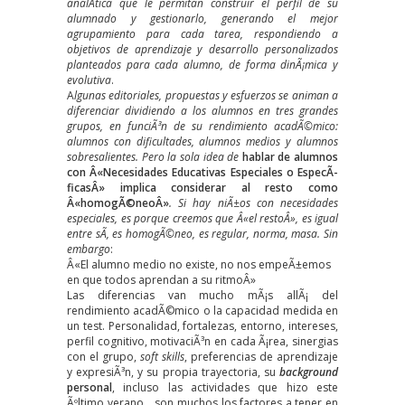
analÃ­tica que le permitan construir el perfil de su
alumnado y gestionarlo, generando el mejor
agrupamiento para cada tarea, respondiendo a
objetivos de aprendizaje y desarrollo personalizados
planteados para cada alumno, de forma dinÃ¡mica y
evolutiva
.
A
lgunas editoriales, propuestas y esfuerzos se animan a
diferenciar dividiendo a los alumnos en tres grandes
grupos, en funciÃ³n de su rendimiento acadÃ©mico:
alumnos con dificultades, alumnos medios y alumnos
sobresalientes. Pero la sola idea de
hablar de alumnos
con Â«Necesidades Educativas Especiales o EspecÃ­
ficasÂ» implica considerar al resto como
Â«homogÃ©neoÂ»
. Si hay niÃ±os con necesidades
especiales, es porque creemos que Â«el restoÂ», es igual
entre sÃ­, es homogÃ©neo, es regular, norma, masa.
Sin
embargo
:
Â«El alumno medio no existe, no nos empeÃ±emos
en que todos aprendan a su ritmoÂ»
Las diferencias van mucho mÃ¡s allÃ¡ del
rendimiento acadÃ©mico o la capacidad medida en
un test. Personalidad, fortalezas, entorno, intereses,
perfil cognitivo, motivaciÃ³n en cada Ã¡rea, sinergias
con el grupo,
soft skills
, preferencias de aprendizaje
y expresiÃ³n, y su propia trayectoria, su
background
personal
, incluso las actividades que hizo este
Ãºltimo verano… son muchos los factores a tener en