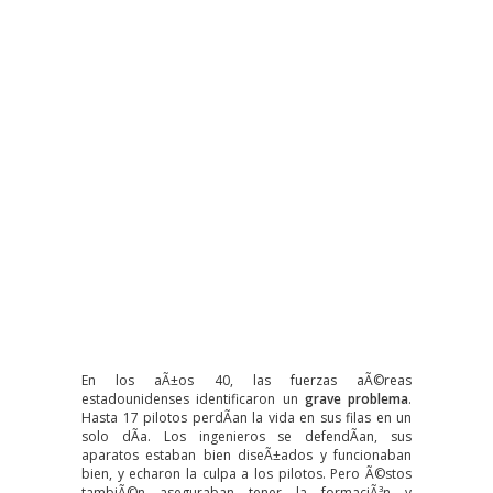
En los aÃ±os 40, las fuerzas aÃ©reas
estadounidenses identificaron un
grave problema
.
Hasta 17 pilotos perdÃ­an la vida en sus filas en un
solo dÃ­a. Los ingenieros se defendÃ­an, sus
aparatos estaban bien diseÃ±ados y funcionaban
bien, y echaron la culpa a los pilotos. Pero Ã©stos
tambiÃ©n aseguraban tener la formaciÃ³n y