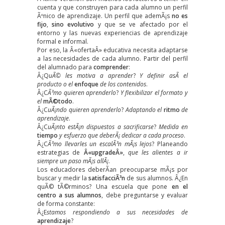
cuenta y que construyen para cada alumno un perfil
Ãºnico de aprendizaje. Un perfil que ademÃ¡s
no es
fijo
,
sino evolutivo
y que se ve afectado por el
entorno y las nuevas experiencias de aprendizaje
formal e informal.
Por eso, la Â«ofertaÂ» educativa necesita adaptarse
a las necesidades de cada alumno. Partir del perfil
del alumnado para
comprender
:
Â¿Q
uÃ© les motiva a aprender
?
Y definir asÃ­ el
producto o el
enfoque
de los contenidos
.
Â¿C
Ã³mo quieren aprenderlo
?
Y flexibilizar el formato y
el
mÃ©todo
.
Â¿C
uÃ¡ndo quieren aprenderlo
?
Adaptando el
ritmo
de
aprendizaje
.
Â¿C
uÃ¡nto estÃ¡n dispuestos a sacrificarse
?
Medida en
tiempo
y esfuerzo que deberÃ¡ dedicar a cada proceso
.
Â¿C
Ã³mo llevarles un escalÃ³n mÃ¡s lejos
? Planeando
estrategias de
Â«upgradeÂ»
,
que les alientes a ir
siempre un paso mÃ¡s allÃ¡
.
Los educadores deberÃ­an preocuparse mÃ¡s por
buscar y medir la
satisfacciÃ³n
de sus alumnos. Â¿En
quÃ© tÃ©rminos? Una escuela que pone
en el
centro a sus alumnos
, debe preguntarse y evaluar
de forma constante:
Â¿E
stamos respondiendo a sus necesidades de
aprendizaje
?