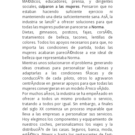
MÃ©dicos, educadores, prensa, y dirigentes
sociales,
culparon a las mujeres
. Pensaron que no
estaban haciendo suficiente ejercicio ni
manteniendo una dieta suficientemente sana. AsÃ­, la
industria se lanzÃ³ a ofrecer soluciones para que
todas las mujeres pudieran parecerse a
Norma
.
Dietas, gimnasios, postizos, fajas, corsÃ©s,
tratamientos de belleza, tacones, lentillas de
colores. Todos los apoyos necesarios para que, no
importa las condiciones de partida, todas las
mujeres acabaran pareciÃ©ndose a ese ideal de
belleza que representaba Norma.
Mientras unos solucionaron el problema generando
ideas creativas para personalizar las cabinas y
adaptarlas a las condiciones fÃ­sicas y de
conducciÃ³n de cada piloto, otros lo agravaron
centrÃ¡ndose en generar apoyos para que todas las
mujeres convergieran en un modelo Ãºnico vÃ¡lido.
Por muchos aÃ±os, la industria se ha empeÃ±ado en
ofrecer a todos un mismo producto o servicio,
tratando a todos por igual. Sin embargo, a finales
del siglo XX comienza un proceso imparable que
lleva a las empresas a personalizar sus servicios.
Hoy elegimos los componentes y equipamiento de
nuestros coches, personalizamos los viajes y la
distribuciÃ³n de las casas. Seguros, banca, moda,
estÃ©tica, fitness y hasta los restaurantes de fast-