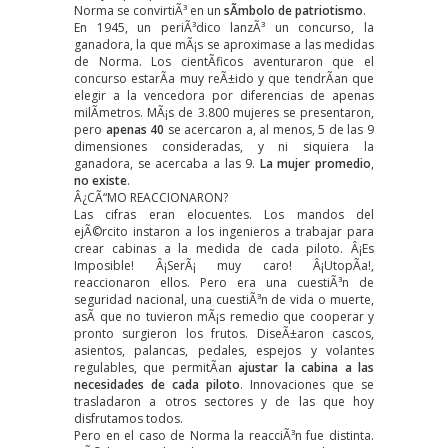
Norma se convirtiÃ³ en un
sÃ­mbolo de patriotismo
.
En 1945, un periÃ³dico lanzÃ³ un concurso, la
ganadora, la que mÃ¡s se aproximase a las medidas
de Norma. Los cientÃ­ficos aventuraron que el
concurso estarÃ­a muy reÃ±ido y que tendrÃ­an que
elegir a la vencedora por diferencias de apenas
milÃ­metros. MÃ¡s de 3.800 mujeres se presentaron,
pero
apenas 40
se acercaron a, al menos, 5 de las 9
dimensiones consideradas, y ni siquiera la
ganadora, se acercaba a las 9.
La mujer promedio
,
no existe
.
Â¿CÃ“MO REACCIONARON?
Las cifras eran elocuentes. Los mandos del
ejÃ©rcito instaron a los ingenieros a trabajar para
crear cabinas a la medida de cada piloto. Â¡Es
Imposible! Â¡SerÃ¡ muy caro! Â¡UtopÃ­a!,
reaccionaron ellos. Pero era una cuestiÃ³n de
seguridad nacional, una cuestiÃ³n de vida o muerte,
asÃ­ que no tuvieron mÃ¡s remedio que cooperar y
pronto surgieron los frutos. DiseÃ±aron cascos,
asientos, palancas, pedales, espejos y volantes
regulables, que permitÃ­an
ajustar la cabina a las
necesidades de cada piloto
. Innovaciones que se
trasladaron a otros sectores y de las que hoy
disfrutamos todos.
Pero en el caso de Norma la reacciÃ³n fue distinta.