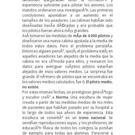
experiencia suficiente para pilotar los aviones. Los
mandos ordenaron una investigaciÃ³n. Las primeras
conclusiones apuntaban a un aumento en el
tamaÃ±o de los aviadores. Las cabinas habÃ­an sido
diseÃ±adas hacÃ­a dÃ©cadas y era probable que
los pilotos fueran ahora mÃ¡s grandes.
AsÃ­ tomaron las medidas de
mÃ¡s de 4.000 pilotos
y
diseÃ±aron una nueva cabina ajustada a la media de
todos estos datos. Pero el problema persistÃ­a.
Entonces alguien pensÃ³, quizÃ¡ el problema estÃ¡ en
aquellos aviadores tan alejados de la media que la
cabina no era cÃ³moda para ellos, y revisaron los
datos para averiguar cuÃ¡ntos pilotos estarÃ­an
alejados de esos valores medios. La sorpresa fue
grande. El nÃºmero de pilotos que se encontraba en
los valores medios calculados, fue 0.
El piloto medio
,
no existe
.
Por estas mismas fechas, un prestigioso ginecÃ³logo
y escultor creÃ³ a
Norma
. Una escultura de mujer
creada a partir de las medidas medias de los miles
de pacientes que habÃ­an pasado por su hospital a
lo largo de todos sus aÃ±os de experiencia. Esta
escultura se convirtiÃ³ en un
icono nacional
. Se
vendÃ­an reproducciones suyas, y los profesores de
educaciÃ³n fÃ­sica de todos los colegios la ponÃ­an
de ejemplo para todas sus alumnas. Parecerse a