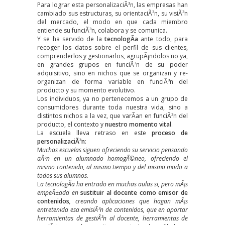
Para lograr esta personalizaciÃ³n, las empresas han
cambiado sus estructuras, su orientaciÃ³n, su visiÃ³n
del mercado, el modo en que cada miembro
entiende su funciÃ³n, colabora y se comunica.
Y se ha servido de la
tecnologÃ­a
ante todo, para
recoger los datos sobre el perfil de sus clientes,
comprenderlos y gestionarlos, agrupÃ¡ndolos no ya,
en grandes grupos en funciÃ³n de su poder
adquisitivo, sino en nichos que se organizan y re-
organizan de forma variable en funciÃ³n del
producto y su momento evolutivo.
Los individuos, ya no pertenecemos a un grupo de
consumidores durante toda nuestra vida, sino a
distintos nichos a la vez, que varÃ­an en funciÃ³n del
producto, el contexto y
nuestro momento vital
.
La escuela lleva retraso en este
proceso de
personalizaciÃ³n
:
M
uchas escuelas siguen ofreciendo su servicio pensando
aÃºn en un alumnado homogÃ©neo, ofreciendo el
mismo contenido, al mismo tiempo y del mismo modo a
todos sus alumnos
.
L
a tecnologÃ­a ha entrado en muchas aulas si, pero mÃ¡s
empeÃ±ada en
sustituir al docente como emisor de
contenidos
, creando aplicaciones que hagan mÃ¡s
entretenida esa emisiÃ³n de contenidos, que en aportar
herramientas de gestiÃ³n al docente, herramientas de