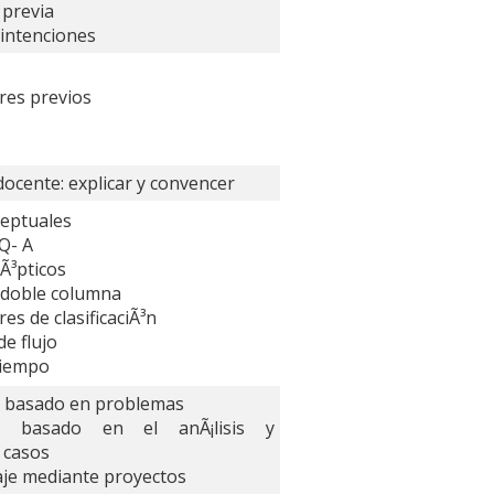
 previa
 intenciones
res previos
docente: explicar y convencer
eptuales
Q- A
Ã³pticos
 doble columna
s de clasificaciÃ³n
e flujo
tiempo
e basado en problemas
je basado en el anÃ¡lisis y
 casos
aje mediante proyectos