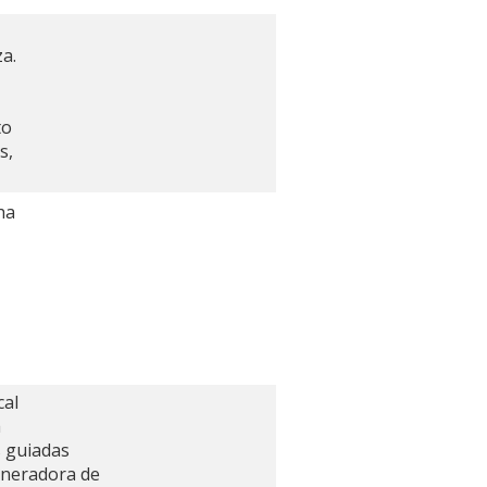
a.
to
s,
ha
cal
a
 guiadas
eneradora de