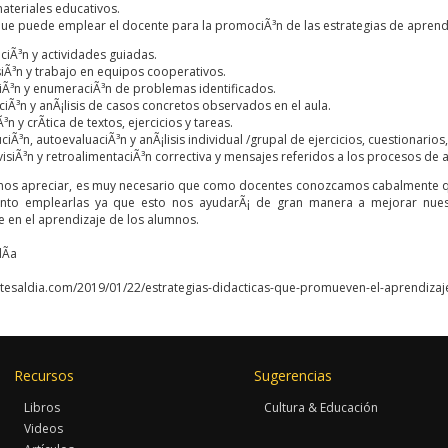
ateriales educativos.
que puede emplear el docente para la promociÃ³n de las estrategias de aprend
ciÃ³n y actividades guiadas.
iÃ³n y trabajo en equipos cooperativos.
iÃ³n y enumeraciÃ³n de problemas identificados.
aciÃ³n y anÃ¡lisis de casos concretos observados en el aula.
Ã³n y crÃ­tica de textos, ejercicios y tareas.
ciÃ³n, autoevaluaciÃ³n y anÃ¡lisis individual /grupal de ejercicios, cuestionario
isiÃ³n y retroalimentaciÃ³n correctiva y mensajes referidos a los procesos de 
 apreciar, es muy necesario que como docentes conozcamos cabalmente quÃ
o emplearlas ya que esto nos ayudarÃ¡ de gran manera a mejorar nuestra
e en el aprendizaje de los alumnos.
Ã­a
ntesaldia.com/2019/01/22/estrategias-didacticas-que-promueven-el-aprendizaje-
Recursos
Sugerencias
Libros
Cultura & Educación
Videos