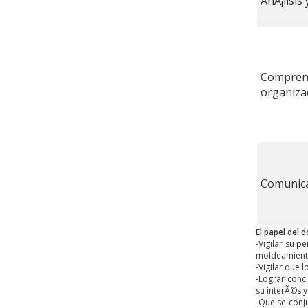
AnÃ¡lisis
Compr
organiza
Comunica
El papel del 
-Vigilar su p
moldeamient
-Vigilar que
-Lograr conc
su interÃ©s y
-Que se conj