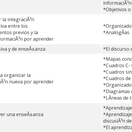
informaciÃ³n
*Objetivos o
 la integraciÃ³n
iva entre los
*Organizado
ntos previos y la
*AnalogÃ­as
formaciÃ³n por aprender
rsiva y de enseÃ±anza
*El discurso 
*Mapas conc
*Cuadros C- 
*Cuadros sin
a organizar la
*Cuadros de
iÃ³n nueva por aprender
*Organizadore
*Diagramas d
*LÃ­neas de 
*Aprendizaj
ver una enseÃ±anza
*Aprendiza
discusiÃ³n de
*El aprendiz