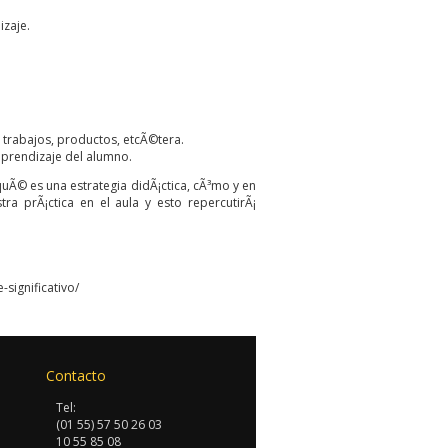
izaje.
s, trabajos, productos, etcÃ©tera.
aprendizaje del alumno.
© es una estrategia didÃ¡ctica, cÃ³mo y en
 prÃ¡ctica en el aula y esto repercutirÃ¡
significativo/
Contacto
Tel:
(01 55) 57 50 26 03
10 55 85 08