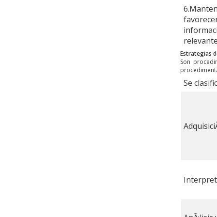
6.Mantene
favorecer
informac
relevant
Estrategias d
Son procedi
procedimental
Se clasif
Adquisici
Interpret