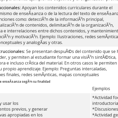
uccionales:
Apoyan los contenidos curriculares durante el
mismo de enseÃ±anza o de la lectura del texto de enseÃ±anz
ciones como: detecciÃ³n de la informaciÃ³n principal,
lizaciÃ³n de contenidos, delimitaciÃ³n de la organizaciÃ³n,
a e interrelaciones entre dichos contenidos, y mantenimien
nciÃ³n y motivaciÃ³n. Ejemplo: Ilustraciones, redes semÃ¡ntica
nceptuales y analogÃ­as y otras.
truccionales:
Se presentan despuÃ©s del contenido que se 
er, y permiten al estudiante formar una visiÃ³n sintÃ©tica,
ra e incluso crÃ­tica del material. En otros casos le permiten
u propio aprendizaje. Ejemplo: Preguntas intercaladas,
es finales, redes semÃ¡nticas, mapas conceptuales
de enseÃ±anza segÃºn su finalidad
Ejemplos
*Actividad fo
 y usar los
introductori
entos previos, y generar
*Discusiones
ivas apropiadas en los
*Actividad g