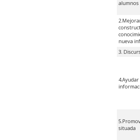
alumnos
2.Mejorar
construct
conocimie
nueva in
3. Discu
4.Ayudar 
informac
5.Promo
situada