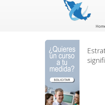
Hom
Estra
signif