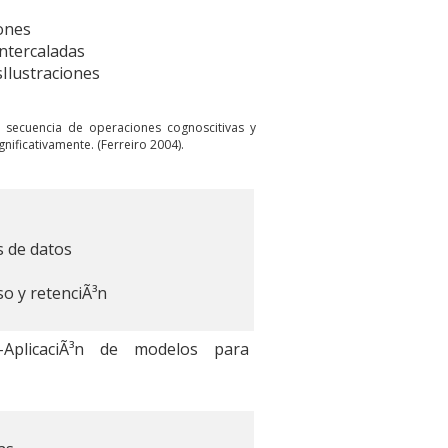
ones
ntercaladas
Ilustraciones
 secuencia de operaciones cognoscitivas y
nificativamente. (Ferreiro 2004).
 de datos
o y retenciÃ³n
 -AplicaciÃ³n de modelos para