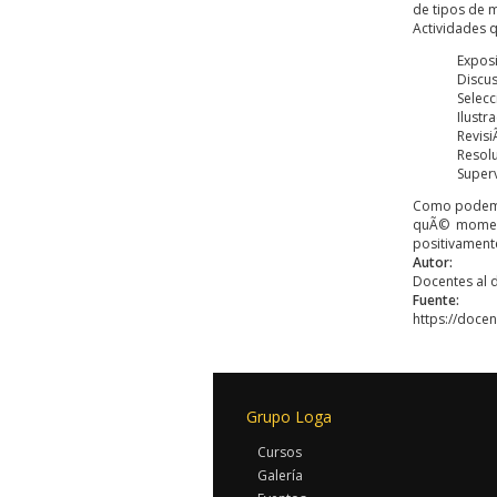
de tipos de m
Actividades 
Exposi
Discus
Selecc
Ilustr
Revisi
Resolu
Superv
Como podemos
quÃ© moment
positivament
Autor:
Docentes al d
Fuente:
https://doce
Grupo Loga
Cursos
Galería