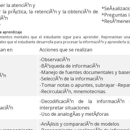
r la atenciÃ³n y
*SeÃ±alizaci
 la prÃ¡ctica, la retenciÃ³n y la obtenciÃ³n de
*Preguntas i
iÃ³n
*ResÃºmenes
e
e aprendizaje
mientos mentales que el estudiante sigue para aprender. Representan una
es que el estudiante desarrolla para procesar la informaciÃ³n y aprenderla sig
ican en
Acciones que se realizan
-ObservaciÃ³n
-BÃºsqueda de informaciÃ³n
-Manejo de fuentes documentales y bases
Ã³n
-SelecciÃ³n de la informaciÃ³n
-Tomar notas o apuntes, subrayar -Repas
-RecirculaciÃ³n, mnemotecnias.
-DecodificaciÃ³n de la informaciÃ³n
aciÃ³n
interpretar situaciones
-Uso de analogÃ­as y metÃ¡foras
-AnÃ¡lisis y comparaciÃ³n de modelos