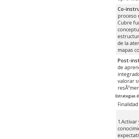
Co-instr
proceso 
Cubre fun
conceptua
estructur
de la ate
mapas co
Post-ins
de aprend
integrado
valorar s
resÃºmen
Estrategias 
Finalidad
1.Activar
conocimi
expectat