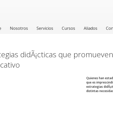
e
Nosotros
Servicios
Cursos
Aliados
Con
tegias didÃ¡cticas que promueven
icativo
Quienes han estad
que es imprescind
estrategias didÃ¡c
distintas necesidad