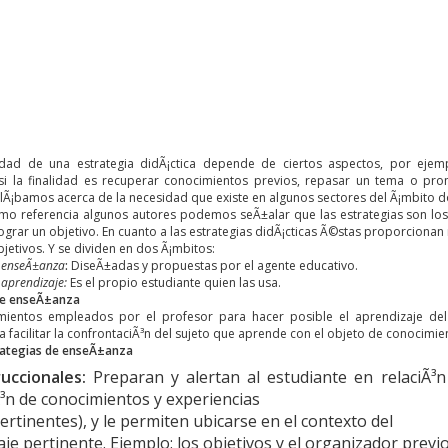
idad de una estrategia didÃ¡ctica depende de ciertos aspectos, por ejem
 si la finalidad es recuperar conocimientos previos, repasar un tema o pr
Ã¡bamos acerca de la necesidad que existe en algunos sectores del Ã¡mbito doc
 referencia algunos autores podemos seÃ±alar que las estrategias son los
ograr un objetivo. En cuanto a las estrategias didÃ¡cticas Ã©stas proporcionan 
bjetivos. Y se dividen en dos Ã¡mbitos:
e enseÃ±anza
:
DiseÃ±adas y propuestas por el agente educativo.
 aprendizaje:
Es el propio estudiante quien las usa.
de enseÃ±anza
ientos empleados por el profesor para hacer posible el aprendizaje del e
 facilitar la confrontaciÃ³n del sujeto que aprende con el objeto de conocimien
rategias de enseÃ±anza
ruccionales:
Preparan y alertan al estudiante en relaciÃ
Ã³n de conocimientos y experiencias
ertinentes), y le permiten ubicarse en el contexto del
je pertinente. Ejemplo: los objetivos y el organizador previ