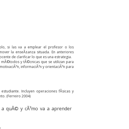
plo, si las va a emplear el profesor o los
omover la enseÃ±anza situada. En anteriores
ente de clarificar lo que es una estrategia.
 mÃ©todos y tÃ©cnicas que se utilizan para
motivaciÃ³n, informaciÃ³n y orientaciÃ³n para
studiante. Incluyen operaciones fÃ­sicas y
to. (Ferreiro 2004)
³n a quÃ© y cÃ³mo va a aprender
o