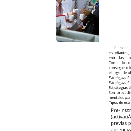
La funcional
estudiantes,
entradas habl
Tomando como
conseguir o l
el logro de o
Estrategias d
Estrategias de
Estrategias 
Son procedim
mentales para
Tipos de est
Pre-inst
(activaci
previas p
aprendiza