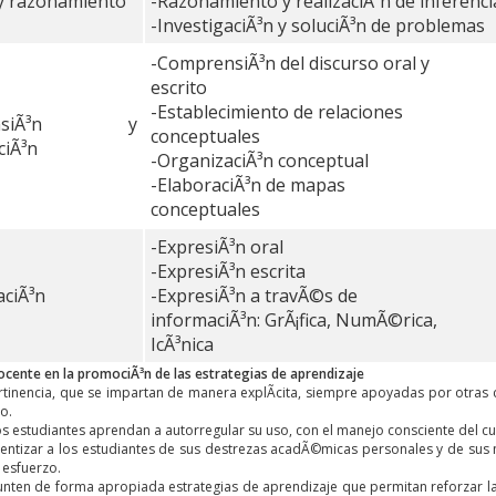
 y razonamiento
-Razonamiento y realizaciÃ³n de inferenci
-InvestigaciÃ³n y soluciÃ³n de problemas
-ComprensiÃ³n del discurso oral y
escrito
-Establecimiento de relaciones
ensiÃ³n y
conceptuales
ciÃ³n
-OrganizaciÃ³n conceptual
-ElaboraciÃ³n de mapas
conceptuales
-ExpresiÃ³n oral
-ExpresiÃ³n escrita
ciÃ³n
-ExpresiÃ³n a travÃ©s de
informaciÃ³n: GrÃ¡fica, NumÃ©rica,
IcÃ³nica
docente en la promociÃ³n de las estrategias de aprendizaje
ertinencia, que se impartan de manera explÃ­cita, siempre apoyadas por otras 
o.
 los estudiantes aprendan a autorregular su uso, con el manejo consciente del
ientizar a los estudiantes de sus destrezas acadÃ©micas personales y de sus 
 esfuerzo.
unten de forma apropiada estrategias de aprendizaje que permitan reforzar la