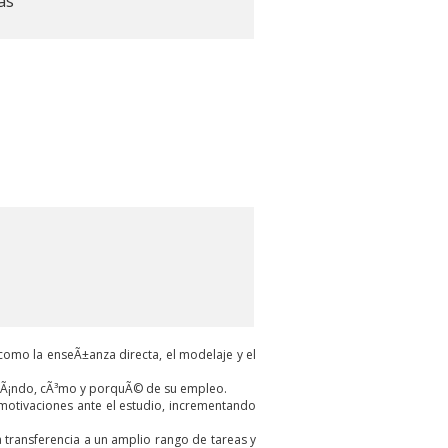
as
como la enseÃ±anza directa, el modelaje y el
 cuÃ¡ndo, cÃ³mo y porquÃ© de su empleo.
motivaciones ante el estudio, incrementando
 transferencia a un amplio rango de tareas y