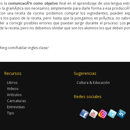
os la
comunicaciÃ³n como objetivo
final en el aprendizaje de una lengua ex
 la gramÃ¡tica son necesarios simplemente para darle forma a esa producciÃ³n 
con una receta de cocina: podemos comprar los ingredientes, pueden exp
 los pasos de la receta, pero hasta que la pongamos en prÃ¡ctica, no sab
er a corregir posibles errores que puedan surgir durante el proceso. Los
p
 de la receta, pero no debemos olvidar que son los alumnos los que deben po
iching.com/hablar-ingles-clase/
Recursos
Sugerencias
Libros
Cultura & Educación
Videos
Artículos
Redes sociales
Caricaturas
Entrevistas
Tips