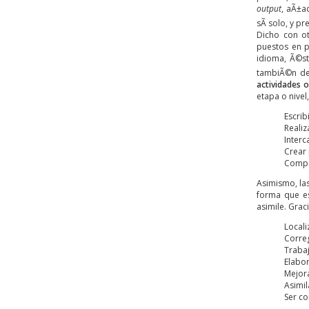
output
, aÃ±a
sÃ­ solo, y 
Dicho con o
puestos en p
idioma, Ã©st
tambiÃ©n de 
actividades 
etapa o nivel
Escrib
Realiz
Interc
Crear
Compar
Asimismo, la
forma que
e
asimile. Grac
Locali
Correg
Trabaj
Elabor
Mejora
Asimil
Ser co