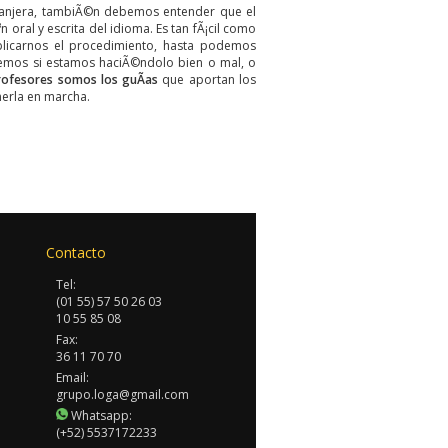
tranjera, tambiÃ©n debemos entender que el
oral y escrita del idioma. Es tan fÃ¡cil como
licarnos el procedimiento, hasta podemos
remos si estamos haciÃ©ndolo bien o mal, o
rofesores somos los guÃ­as
que aportan los
nerla en marcha.
Contacto
Tel:
(01 55) 57 50 26 03
10 55 85 08
Fax:
36 11 70 70
Email:
grupo.loga@gmail.com
Whatsapp:
(+52) 5537172233