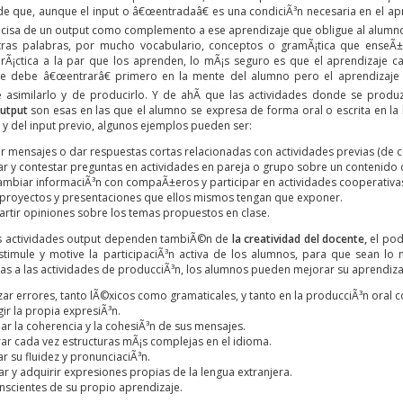
de que, aunque el input o â€œentradaâ€ es una condiciÃ³n necesaria en el apr
precisa de un output como complemento a ese aprendizaje que obligue al alumn
tras palabras, por mucho vocabulario, conceptos o gramÃ¡tica que enseÃ
rÃ¡ctica a la par que los aprenden, lo mÃ¡s seguro es que el aprendizaje c
e debe â€œentrarâ€ primero en la mente del alumno pero el aprendizaje 
asimilarlo y de producirlo. Y de ahÃ­ que las actividades donde se produ
output
son esas en las que el alumno se expresa de forma oral o escrita en la
, y del input previo, algunos ejemplos pueden ser:
ir mensajes o dar respuestas cortas relacionadas con actividades previas (de 
ar y contestar preguntas en actividades en pareja o grupo sobre un contenido
ambiar informaciÃ³n con compaÃ±eros y participar en actividades cooperativa
 proyectos y presentaciones que ellos mismos tengan que exponer.
tir opiniones sobre los temas propuestos en clase.
s actividades output dependen tambiÃ©n de
la creatividad del docente,
el pod
stimule y motive la participaciÃ³n
activa de los alumnos, para que sean lo 
ias a las actividades de producciÃ³n, los alumnos pueden mejorar su aprendiza
zar errores, tanto lÃ©xicos como gramaticales, y tanto en la producciÃ³n oral c
ir la propia expresiÃ³n.
ar la coherencia y la cohesiÃ³n de sus mensajes.
ar cada vez estructuras mÃ¡s complejas en el idioma.
r su fluidez y pronunciaciÃ³n.
ar y adquirir expresiones propias de la lengua extranjera.
nscientes de su propio aprendizaje.