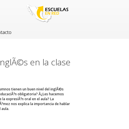
tacto
nglÃ©s en la clase
umnos tienen un buen nivel del inglÃ©s
educaciÃ³n obligatoria? Â¿Les hacemos
e la expresiÃ³n oral en el aula? La
Ã³mez nos explica la importancia de hablar
 aula.