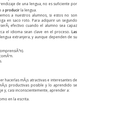
endizaje de una lengua, no es suficiente por
o a
producir
la lengua.
±emos a nuestros alumnos, si estos no son
aiga en saco roto. Para adquirir un segundo
serÃ¡ efectivo cuando el alumno sea capaz
zca el idioma sean clave en el proceso.
Las
 lengua extranjera, y aunque
dependen de su
comprensiÃ³n).
 comÃºn.
s.
er hacerlas mÃ¡s atractivas e interesantes de
mÃ¡s productivas posible y lo aprendido se
je y, casi inconscientemente, aprender a:
omo en la escrita.