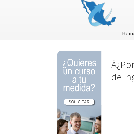
Hom
Â¿Por
de in