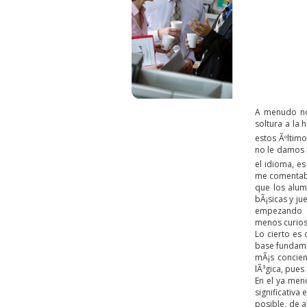
A menudo nos
soltura a la
estos Ãºltim
no le damos 
el idioma, es
me comentaba
que los alum
bÃ¡sicas y ju
empezando 
menos curios
Lo cierto es
base fundame
mÃ¡s concie
lÃ³gica, pues
En el ya men
significativa
posible, de 