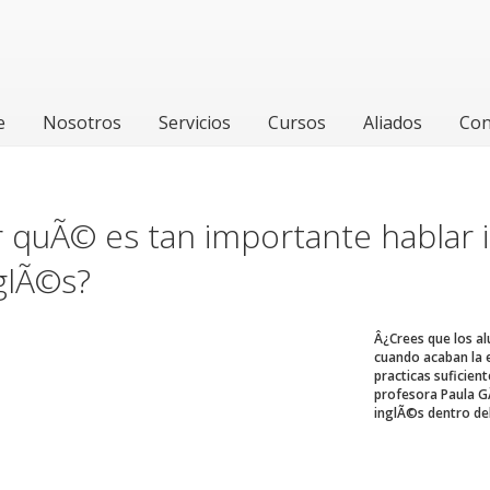
e
Nosotros
Servicios
Cursos
Aliados
Con
 quÃ© es tan importante hablar i
glÃ©s?
Â¿Crees que los al
cuando acaban la 
practicas suficient
profesora Paula G
inglÃ©s dentro del