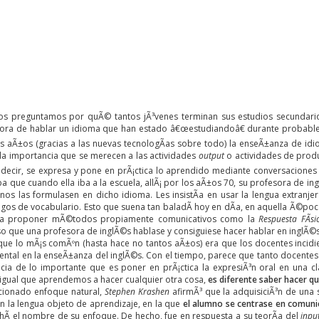
 preguntamos por quÃ© tantos jÃ³venes terminan sus estudios secundarios
 hora de hablar un idioma que han estado â€œestudiandoâ€ durante probab
os aÃ±os (gracias a las nuevas tecnologÃ­as sobre todo) la enseÃ±anza de id
la importancia que se merecen a las actividades
output
o actividades de prod
 decir, se expresa y pone en prÃ¡ctica lo aprendido mediante conversaciones y
 que cuando ella iba a la escuela, allÃ¡ por los aÃ±os 70, su profesora de i
nos las formulasen en dicho idioma. Les insistÃ­a en usar la lengua extranje
egos de vocabulario. Esto que suena tan baladÃ­ hoy en dÃ­a, en aquella Ã©poc
a proponer mÃ©todos propiamente comunicativos como la
Respuesta FÃ­si
o que una profesora de inglÃ©s hablase y consiguiese hacer hablar en inglÃ©s
 que lo mÃ¡s comÃºn (hasta hace no tantos aÃ±os) era que los docentes incidi
ntal en la enseÃ±anza del inglÃ©s. Con el tiempo, parece que tanto docent
ncia de
lo importante que es poner en prÃ¡ctica la expresiÃ³n oral
en una cl
 igual que aprendemos a hacer cualquier otra cosa,
es diferente saber hacer q
cionado enfoque natural,
Stephen Krashen
afirmÃ³ que la adquisiciÃ³n de una 
 en la lengua objeto de aprendizaje, en la que
el alumno se centrase en comuni
ahÃ­ el nombre de su enfoque. De hecho, fue en respuesta a su teorÃ­a del
inpu