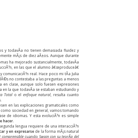
 y todavÃ­a no tienen demasiada fluidez y
lemente mÃ¡s de diez aÃ±os. Aunque durante
iomas ha mejorado sustancialmente, todavÃ­a
ucciÃ³n, en las que el alumno â€œproduceâ€
 comunicaciÃ³n real. Hace poco mi tÃ­a Julia
nglÃ©s no contestaba a las preguntas a menos
ra en clase, aunque solo fuesen expresiones
a en la que todavÃ­a se estaban estudiando y
ca Total
o el
enfoque natural
, resulta cuanto
.
esen en las explicaciones gramaticales como
es como sociedad en general, vamos tomando
ase de idiomas. Y esta evoluciÃ³n es simple
ue hacer
.
segunda lengua requiere de una interacciÃ³n
car y en expresarse
de la forma mÃ¡s natural
t comprensible
cuando
Swain con su teorÃ­a del