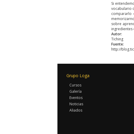
Si entendem
vocabulario o
compararlo 
memorizarnos
sobre aprend
ingredientes
Autor:
Tiching
Fuente:
http://blog.t
Grupo Loga
Cursos
Galería
Eventos
Noticias
Aliados