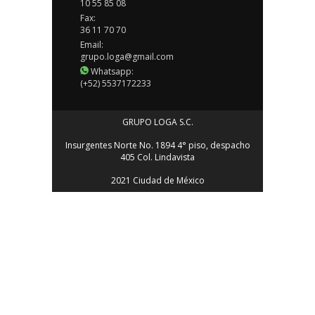
10 55 85 08
Fax:
36 11 70 70
Email:
grupo.loga@gmail.com
Whatsapp:
(+52) 5537172233
GRUPO LOGA S.C.
Insurgentes Norte No. 1894 4° piso, despacho
405 Col. Lindavista
2021 Ciudad de México