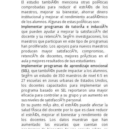
El estudio tambiÃ©n menciona otras polÃ­ticas
comprobadas para reducir el estrÃ©s de los
maestros, mejorar su bienestar, ahorrar dinero
institucional y mejorar el rendimiento acadÃ©mico
de los alumnos. Algunas de estas polÃ­ticas son:
Implementar programas de tutorÃ­a e inducciÃ³n
que pueden ayudar a mejorar la satisfacciÃ³n del
docente y su retenciÃ³n. SegÃºn
investigaciones
, los
maestros que participan en este tipo de programas
han proliferado. Los apoyos para nuevos maestros
producen
mayor satisfacciÃ³n, compromiso,
retenciÃ³n de docentes, mejores prÃ¡cticas en el
aula y mejores resultados de sus estudiantes.
Implementar programas de aprendizaje emocional
(SEL)
, que tambiÃ©n puede impactar a los alumnos.
SegÃºn un
estudio
de 350 maestros de nivel K-5 en
27 escuelas en zonas urbanas de Estados Unidos,
los docentes capacitados para implementar un
programa basado en SEL reportaron una mayor
eficacia para controlar a su grupo y un aumento en
sus niveles de satisfacciÃ³n personal.
En su punto mÃ¡s alto, el estrÃ©s puede afectar la
salud fÃ­sica del docente por lo que es clave reducir
el estrÃ©s, mejorar el bienestar y rendimiento de
los docentes. Los
datos
muestran que han
aumentado las escuelas que cuentan con