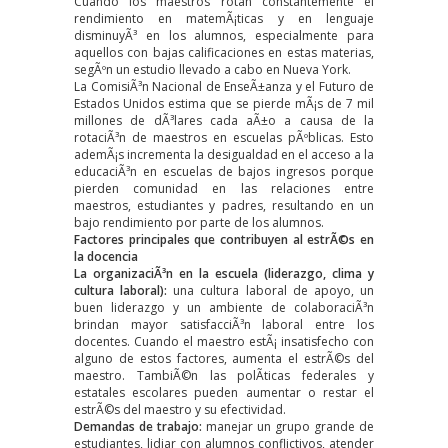
Cuando los maestros rotan constantemente el
rendimiento en matemÃ¡ticas y en lenguaje
disminuyÃ³ en los alumnos, especialmente para
aquellos con bajas calificaciones en estas materias,
segÃºn un
estudio
llevado a cabo en Nueva York.
La ComisiÃ³n Nacional de EnseÃ±anza y el Futuro de
Estados Unidos
estima que
se pierde mÃ¡s de 7 mil
millones de dÃ³lares cada aÃ±o a causa de la
rotaciÃ³n de maestros en escuelas pÃºblicas. Esto
ademÃ¡s incrementa la desigualdad en el acceso a la
educaciÃ³n en escuelas de bajos ingresos porque
pierden comunidad en las relaciones entre
maestros, estudiantes y padres, resultando en un
bajo rendimiento por parte de los alumnos.
Factores principales que contribuyen al estrÃ©s en
la docencia
La organizaciÃ³n en la escuela (liderazgo, clima y
cultura laboral):
una cultura laboral de apoyo, un
buen liderazgo y un ambiente de colaboraciÃ³n
brindan mayor satisfacciÃ³n laboral entre los
docentes. Cuando el maestro estÃ¡ insatisfecho con
alguno de estos factores,
aumenta el estrÃ©s del
maestro
. TambiÃ©n las polÃ­ticas federales y
estatales escolares pueden aumentar o restar el
estrÃ©s del maestro y su efectividad.
Demandas de trabajo:
manejar un grupo grande de
estudiantes, lidiar con alumnos conflictivos, atender