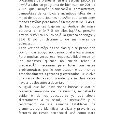
programas de bienestar. En una escuela piloto, se
llevÃ³ a cabo un
programa de bienestar de 2011 a
2012
que incluyÃ³ planificaciÃ³n administrativa,
campaÃ±as de cambios e incentivos. MÃ¡s de la
mitad de los participantes no sÃ³lo reportaron tener
menos estrÃ©s pero tambiÃ©n mejor salud. El 46 %
de los docentes bajaron su Ã­ndice de masa
corporal, en el 34.7 % de ellos bajÃ³ su presiÃ³n
arterial sistÃ³lica, 65.6 % bajÃ³ la glucosa en sangre y
38.6 % vio un decrimento de sus niveles de
colesterol.
Cada vez son mÃ¡s las escuelas que se preocupan
por brindar apoyo socioemocional a los alumnos.
Pero muchas veces, esa responsabilidad recae en
los maestros quienes no suelen tener
la
preparaciÃ³n necesaria para lidiar con estas
problemÃ¡ticas
, por lo que acaban ellos mismos
emocionalmente agotados y estresados
. Se vuelve
una carga demasiado grande que muchas veces
lleva a los docentes a desertar.
Al igual que las instituciones buscan cuidar el
bienestar emocional de los alumnos, se deberÃ­a
cuidar el de los educadores ya que afecta
directamente a su salud, la instituciÃ³n y el
rendimiento de sus alumnos. Establecer los
elementos para identificar, analizar y prevenir los
factores de riesgo psicosocial, asÃ­ como para