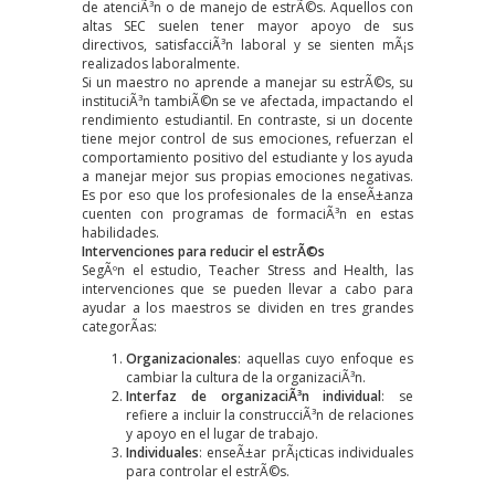
de atenciÃ³n o de manejo de estrÃ©s. Aquellos con
altas SEC suelen tener mayor apoyo de sus
directivos, satisfacciÃ³n laboral y se sienten mÃ¡s
realizados laboralmente.
Si un maestro no aprende a manejar su estrÃ©s, su
instituciÃ³n tambiÃ©n se ve afectada, impactando el
rendimiento estudiantil. En contraste, si un docente
tiene mejor control de sus emociones, refuerzan el
comportamiento positivo del estudiante y los ayuda
a manejar mejor sus propias emociones negativas.
Es por eso que los profesionales de la enseÃ±anza
cuenten con programas de formaciÃ³n en estas
habilidades.
Intervenciones para reducir el estrÃ©s
SegÃºn el estudio,
Teacher Stress and Health
, las
intervenciones que se pueden llevar a cabo para
ayudar a los maestros se dividen en tres grandes
categorÃ­as:
Organizacionales
: aquellas cuyo enfoque es
cambiar la cultura de la organizaciÃ³n.
Interfaz de organizaciÃ³n individual
: se
refiere a incluir la construcciÃ³n de relaciones
y apoyo en el lugar de trabajo.
Individuales
: enseÃ±ar prÃ¡cticas individuales
para controlar el estrÃ©s.