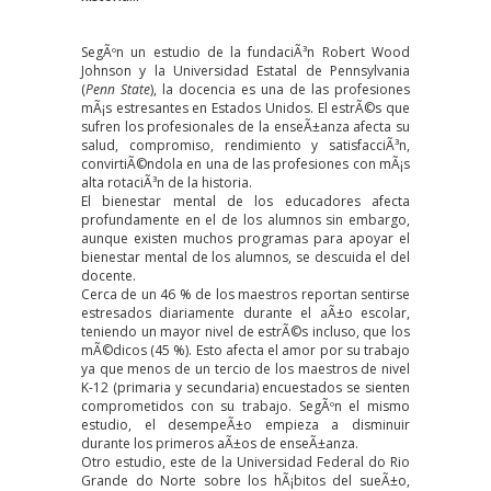
SegÃºn un
estudio
de la fundaciÃ³n Robert Wood
Johnson y la Universidad Estatal de Pennsylvania
(
Penn State
), la docencia es una de las profesiones
mÃ¡s estresantes en Estados Unidos. El estrÃ©s que
sufren los profesionales de la enseÃ±anza afecta su
salud, compromiso, rendimiento y satisfacciÃ³n,
convirtiÃ©ndola en una de las profesiones con mÃ¡s
alta rotaciÃ³n de la historia.
El bienestar mental de los educadores afecta
profundamente en el de los alumnos sin embargo,
aunque existen muchos programas para apoyar el
bienestar mental de los alumnos, se descuida el del
docente.
Cerca de un 46 % de los maestros
reportan
sentirse
estresados diariamente durante el aÃ±o escolar,
teniendo un mayor nivel de estrÃ©s incluso, que los
mÃ©dicos (45 %). Esto afecta el amor por su trabajo
ya que menos de un tercio de los maestros de nivel
K-12 (primaria y secundaria) encuestados se sienten
comprometidos con su trabajo. SegÃºn el mismo
estudio, el desempeÃ±o empieza a disminuir
durante los primeros aÃ±os de enseÃ±anza.
Otro
estudio
, este de la Universidad Federal do Rio
Grande do Norte sobre los hÃ¡bitos del sueÃ±o,