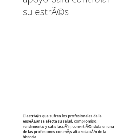
su estrÃ©s
El estrÃ©s que sufren los profesionales de la
enseÃ±anza afecta su salud, compromiso,
rendimiento y satisfacciÃ³n, convirtiÃ©ndola en una
de las profesiones con mÃ¡s alta rotaciÃ³n de la
historia...