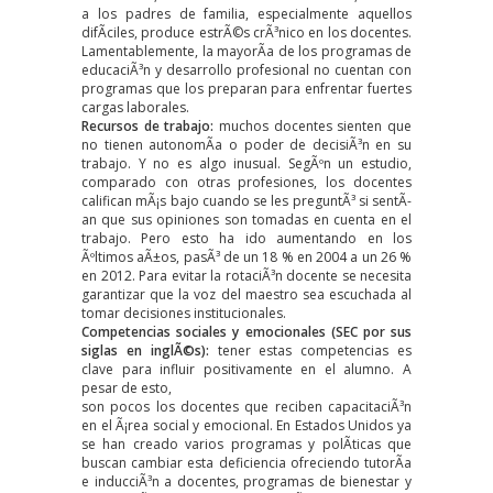
a los padres de familia, especialmente aquellos
difÃ­ciles, produce estrÃ©s crÃ³nico en los docentes.
Lamentablemente, la mayorÃ­a de los programas de
educaciÃ³n y desarrollo profesional no cuentan con
programas que los preparan para enfrentar fuertes
cargas laborales.
Recursos de trabajo:
muchos docentes sienten que
no tienen autonomÃ­a o poder de decisiÃ³n en su
trabajo. Y no es algo inusual. SegÃºn un
estudio
,
comparado con otras profesiones, los docentes
califican mÃ¡s bajo cuando se les preguntÃ³ si sentÃ­
an que sus opiniones son tomadas en cuenta en el
trabajo. Pero esto ha ido
aumentando
en los
Ãºltimos aÃ±os, pasÃ³ de un 18 % en 2004 a un 26 %
en 2012. Para evitar la rotaciÃ³n docente se necesita
garantizar que la voz del maestro sea escuchada al
tomar decisiones institucionales.
Competencias sociales y emocionales (SEC por sus
siglas en inglÃ©s):
tener estas competencias es
clave para influir positivamente en el alumno. A
pesar de esto,
son pocos los docentes que reciben capacitaciÃ³n
en el Ã¡rea social y emocional. En Estados Unidos ya
se han creado varios programas y polÃ­ticas que
buscan cambiar esta deficiencia ofreciendo tutorÃ­a
e inducciÃ³n a docentes, programas de bienestar y