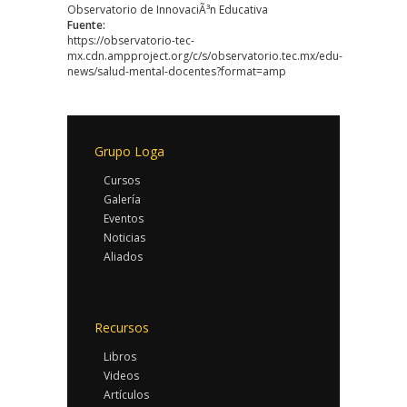
Observatorio de InnovaciÃ³n Educativa
Fuente:
https://observatorio-tec-
mx.cdn.ampproject.org/c/s/observatorio.tec.mx/edu-
news/salud-mental-docentes?format=amp
Grupo Loga
Cursos
Galería
Eventos
Noticias
Aliados
Recursos
Libros
Videos
Artículos