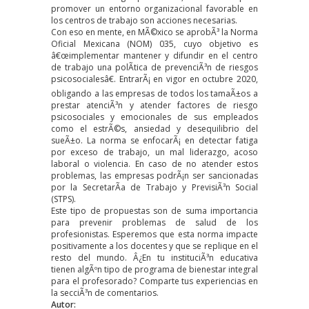
promover un entorno organizacional favorable en
los centros de trabajo son acciones necesarias.
Con eso en mente, en MÃ©xico se aprobÃ³ la
Norma
Oficial Mexicana (NOM) 035
, cuyo objetivo es
â€œimplementar mantener y difundir en el centro
de trabajo una polÃ­tica de prevenciÃ³n de riesgos
psicosocialesâ€. EntrarÃ¡ en vigor en octubre 2020,
obligando a las empresas de todos los tamaÃ±os a
prestar atenciÃ³n y atender factores de riesgo
psicosociales y emocionales de sus empleados
como el estrÃ©s, ansiedad y desequilibrio del
sueÃ±o. La norma se enfocarÃ¡ en detectar fatiga
por exceso de trabajo, un mal liderazgo, acoso
laboral o violencia. En caso de no atender estos
problemas, las empresas podrÃ¡n ser sancionadas
por la SecretarÃ­a de Trabajo y PrevisiÃ³n Social
(STPS).
Este tipo de propuestas son de suma importancia
para prevenir problemas de salud de los
profesionistas. Esperemos que esta norma impacte
positivamente a los docentes y que se replique en el
resto del mundo. Â¿En tu instituciÃ³n educativa
tienen algÃºn tipo de programa de bienestar integral
para el profesorado? Comparte tus experiencias en
la secciÃ³n de comentarios.
Autor: