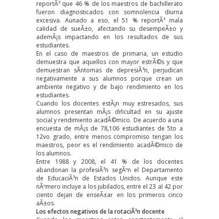
reportÃ³ que 46 % de los maestros de bachillerato
fueron diagnosticados con somnolencia diurna
excesiva. Aunado a eso, el 51 % reportÃ³ mala
calidad de sueÃ±o, afectando su desempeÃ±o y
ademÃ¡s impactando en los resultados de sus
estudiantes.
En el caso de maestros de primaria, un
estudio
demuestra que aquellos con mayor estrÃ©s y que
demuestran sÃ­ntomas de depresiÃ³n, perjudican
negativamente a sus alumnos porque crean un
ambiente negativo y de bajo rendimiento en los
estudiantes.
Cuando los docentes estÃ¡n muy estresados, sus
alumnos presentan mÃ¡s dificultad en su ajuste
social y rendimiento acadÃ©mico. De acuerdo a
una
encuesta
de mÃ¡s de 78,106 estudiantes de 5to a
12vo grado, entre menos compromiso tengan los
maestros, peor es el rendimiento acadÃ©mico de
los alumnos.
Entre 1988 y 2008, el 41 % de los docentes
abandonan la profesiÃ³n
segÃºn
el Departamento
de EducaciÃ³n de Estados Unidos. Aunque este
nÃºmero incluye a los jubilados, entre el 23 al 42 por
ciento dejan de enseÃ±ar en los primeros cinco
aÃ±os.
Los efectos negativos de la rotaciÃ³n docente