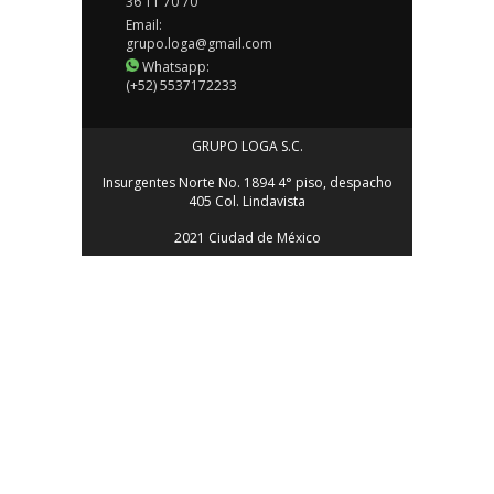
36 11 70 70
Email:
grupo.loga@gmail.com
Whatsapp:
(+52) 5537172233
GRUPO LOGA S.C.
Insurgentes Norte No. 1894 4° piso, despacho
405 Col. Lindavista
2021 Ciudad de México