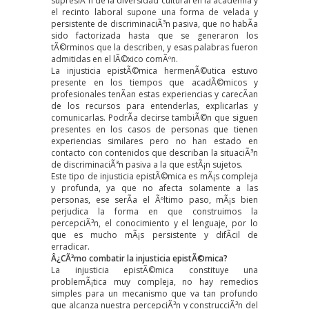
supresiÃ³n de la diversidad cultural en la academia y
el recinto laboral supone una forma de velada y
persistente de discriminaciÃ³n pasiva, que no habÃ­a
sido factorizada hasta que se generaron los
tÃ©rminos que la describen, y esas palabras fueron
admitidas en el lÃ©xico comÃºn.
La injusticia epistÃ©mica hermenÃ©utica estuvo
presente en los tiempos que acadÃ©micos y
profesionales tenÃ­an estas experiencias y carecÃ­an
de los recursos para entenderlas, explicarlas y
comunicarlas. PodrÃ­a decirse tambiÃ©n que siguen
presentes en los casos de personas que tienen
experiencias similares pero no han estado en
contacto con contenidos que describan la situaciÃ³n
de discriminaciÃ³n pasiva a la que estÃ¡n sujetos.
Este tipo de injusticia epistÃ©mica es mÃ¡s compleja
y profunda, ya que no afecta solamente a las
personas, ese serÃ­a el Ãºltimo paso, mÃ¡s bien
perjudica la forma en que construimos la
percepciÃ³n, el conocimiento y el lenguaje, por lo
que es mucho mÃ¡s persistente y difÃ­cil de
erradicar.
Â¿CÃ³mo combatir la injusticia epistÃ©mica?
La injusticia epistÃ©mica constituye una
problemÃ¡tica muy compleja, no hay remedios
simples para un mecanismo que va tan profundo
que alcanza nuestra percepciÃ³n y construcciÃ³n del