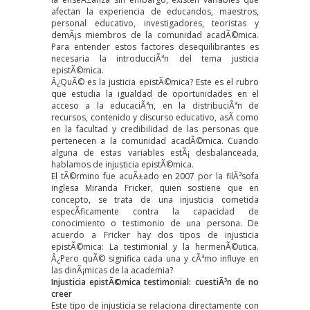
afectan la experiencia de educandos, maestros,
personal educativo, investigadores, teoristas y
demÃ¡s miembros de la comunidad acadÃ©mica.
Para entender estos factores desequilibrantes es
necesaria la introducciÃ³n del tema justicia
epistÃ©mica.
Â¿QuÃ© es la justicia epistÃ©mica? Este es el rubro
que estudia la igualdad de oportunidades en el
acceso a la educaciÃ³n, en la distribuciÃ³n de
recursos, contenido y discurso educativo, asÃ­ como
en la facultad y credibilidad de las personas que
pertenecen a la comunidad acadÃ©mica. Cuando
alguna de estas variables estÃ¡ desbalanceada,
hablamos de injusticia epistÃ©mica.
El tÃ©rmino fue acuÃ±ado en 2007 por la filÃ³sofa
inglesa
Miranda Fricker
, quien sostiene que en
concepto, se trata de una injusticia cometida
especÃ­ficamente contra la capacidad de
conocimiento o testimonio de una persona. De
acuerdo a Fricker hay dos tipos de injusticia
epistÃ©mica: La testimonial y la hermenÃ©utica.
Â¿Pero quÃ© significa cada una y cÃ³mo influye en
las dinÃ¡micas de la academia?
Injusticia epistÃ©mica testimonial: cuestiÃ³n de no
creer
Este tipo de injusticia se relaciona directamente con