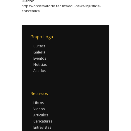
Fuente:
https://observatorio.tec.mx/edu-news/injusticia-
epistemica
Grupo Loga
Cursos
Galería
Eventos
Noticias
Aliados
Recursos
Libros
Videos
Artículos
Caricaturas
Entrevistas