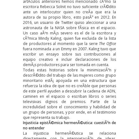
artÃ­culos anteriores
hemos mencionado cÃ³mo la
escritora Rebecca Solnit no tuvo suficiente crÃ©dito
ante un interlocutor quien no creÃ­a que era la
autora de su propio libro, esto pasÃ³ en 2012. En
2016, un usuario de Twitter quiso aleccionar a una
astronauta de la NASA sobre fÃ­sica en el espacio.
Un caso aÃºn mÃ¡s severo es el de la escritora y
cÃ³mica
Mindy Kaling
, quien fue excluida de la lista
de productores al momento que la serie
The Office
fuera nominada a un Emmy en 2007. Kaling tuvo que
escribir un ensayo sobre sus contribuciones al
equipo creativo e incluir declaraciones de los
demÃ¡s productores para ser tomada en cuenta.
Todas estas historias sobre la minimizaciÃ³n y
descrÃ©dito del trabajo de las mujeres como grupo
minoritario estÃ¡ apoyada en una estructura que
refuerza la idea de que no es creÃ­ble que personas
de este perfil ayuden a descubrir la cadena de ADN,
caminen en el espacio o escriban libros o series
televisivas dignos de premios. Parte de la
incredulidad sobre el conocimiento y habilidad de
un grupo de personas, y por ende, en el testimonio
que representa su trabajo.
Injusticia epistÃ©mica hermenÃ©utica: cuestiÃ³n de
no entender
La injusticia hermenÃ©utica se relaciona
directamente con la interpretaciÃ³n de ideas,