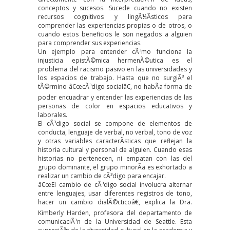
conceptos y sucesos. Sucede cuando no existen
recursos cognitivos y lingÃ¼Ã­sticos para
comprender las experiencias propias o de otros, o
cuando estos beneficios le son negados a alguien
para comprender sus experiencias.
Un ejemplo para entender cÃ³mo funciona la
injusticia epistÃ©mica hermenÃ©utica es el
problema del racismo pasivo en las universidades y
los espacios de trabajo. Hasta que no surgiÃ³ el
tÃ©rmino
â€œcÃ³digo socialâ€
, no habÃ­a forma de
poder encuadrar y entender las experiencias de las
personas de color en espacios educativos y
laborales.
El cÃ³digo social se compone de elementos de
conducta, lenguaje de verbal, no verbal, tono de voz
y otras variables caracterÃ­sticas que reflejan la
historia cultural y personal de alguien. Cuando esas
historias no pertenecen, ni empatan con las del
grupo dominante, el grupo minorÃ­a es exhortado a
realizar un cambio de cÃ³digo para encajar.
â€œEl cambio de cÃ³digo social involucra alternar
entre lenguajes, usar diferentes registros de tono,
hacer un cambio dialÃ©cticoâ€, explica la Dra.
Kimberly Harden
, profesora del departamento de
comunicaciÃ³n de la Universidad de Seattle. Esta