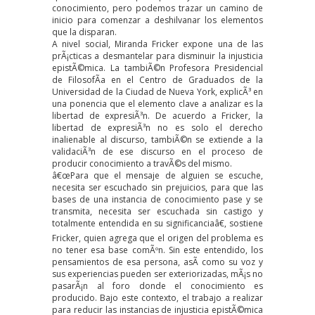
conocimiento, pero podemos trazar un camino de
inicio para comenzar a deshilvanar los elementos
que la disparan.
A nivel social, Miranda Fricker expone una de las
prÃ¡cticas a desmantelar para disminuir la injusticia
epistÃ©mica. La tambiÃ©n Profesora Presidencial
de FilosofÃ­a en el Centro de Graduados de la
Universidad de la Ciudad de Nueva York, explicÃ³ en
una
ponencia
que el elemento clave a analizar es la
libertad de expresiÃ³n. De acuerdo a Fricker, la
libertad de expresiÃ³n no es solo el derecho
inalienable al discurso, tambiÃ©n se extiende a la
validaciÃ³n de ese discurso en el proceso de
producir conocimiento a travÃ©s del mismo.
â€œPara que el mensaje de alguien se escuche,
necesita ser escuchado sin prejuicios, para que las
bases de una instancia de conocimiento pase y se
transmita, necesita ser escuchada sin castigo y
totalmente entendida en su significanciaâ€, sostiene
Fricker, quien agrega que el origen del problema es
no tener esa base comÃºn. Sin este entendido, los
pensamientos de esa persona, asÃ­ como su voz y
sus experiencias pueden ser exteriorizadas, mÃ¡s no
pasarÃ¡n al foro donde el conocimiento es
producido. Bajo este contexto, el trabajo a realizar
para reducir las instancias de injusticia epistÃ©mica