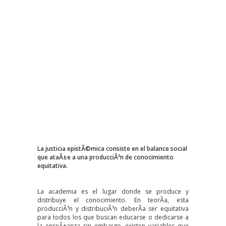
La justicia epistÃ©mica consiste en el balance social
que ataÃ±e a una producciÃ³n de conocimiento
equitativa.
La academia es el lugar donde se produce y
distribuye el conocimiento. En teorÃ­a, esta
producciÃ³n y distribuciÃ³n deberÃ­a ser equitativa
para todos los que buscan educarse o dedicarse a
la enseÃ±anza sin embargo, existen variables que