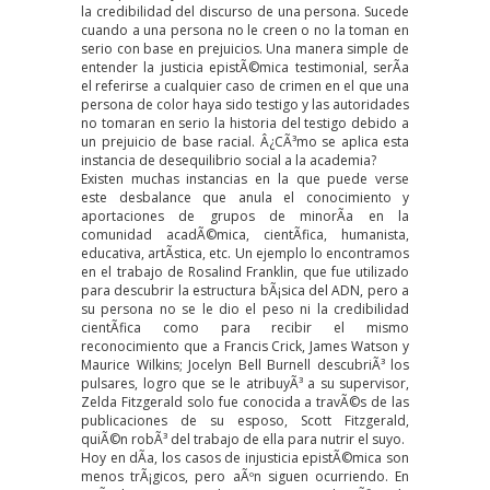
la credibilidad del discurso de una persona. Sucede
cuando a una persona no le creen o no la toman en
serio con base en prejuicios. Una manera simple de
entender la justicia epistÃ©mica testimonial, serÃ­a
el referirse a cualquier caso de crimen en el que una
persona de color haya sido testigo y las autoridades
no tomaran en serio la historia del testigo debido a
un prejuicio de base racial. Â¿CÃ³mo se aplica esta
instancia de desequilibrio social a la academia?
Existen muchas instancias en la que puede verse
este desbalance que anula el conocimiento y
aportaciones de grupos de minorÃ­a en la
comunidad acadÃ©mica, cientÃ­fica, humanista,
educativa, artÃ­stica, etc. Un ejemplo lo encontramos
en el trabajo de
Rosalind Franklin
, que fue utilizado
para descubrir la estructura bÃ¡sica del ADN, pero a
su persona no se le dio el peso ni la credibilidad
cientÃ­fica como para recibir el mismo
reconocimiento que a Francis Crick, James Watson y
Maurice Wilkins;
Jocelyn Bell Burnell
descubriÃ³ los
pulsares, logro que se le atribuyÃ³ a su supervisor,
Zelda Fitzgerald
solo fue conocida a travÃ©s de las
publicaciones de su esposo, Scott Fitzgerald,
quiÃ©n robÃ³ del trabajo de ella para nutrir el suyo.
Hoy en dÃ­a, los casos de injusticia epistÃ©mica son
menos trÃ¡gicos, pero aÃºn siguen ocurriendo. En