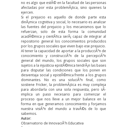
no es algo que estÃ© en la facultad de las personas
afectadas por esta problemÃ¡tica, sino quienes la
ejercen.
Si el prejuicio es aquello de donde parte esta
dinÃ¡mica cognitiva y social, lo necesario es analizar
las fuentes del prejuicio y los mecanismos que lo
refuerzan, solo de esta forma la comunidad
acadÃ©mica y cientÃ­fica serÃ¡ capaz de integrar al
repositorio general los conocimientos producidos
por los grupos sociales que viven bajo ese prejuicio.
Al tener la capacidad de aportar a la producciÃ³n de
conocimiento y construcciÃ³n de la percepciÃ³n
general del mundo, los grupos sociales que son
sujetos a la injusticia epistÃ©mica tendrÃ¡n las bases
para disputar las condiciones que los ponen en
desventaja social y epistÃ©mica frente a los grupos
dominantes. No es una soluciÃ³n final, como
sostiene Fricker, la problemÃ¡tica es muy compleja
para abordarla con una sola respuesta, pero sÃ­
implica un paso necesario para comenzar el
proceso que nos lleve a un mejor balance en la
forma en que generamos conocimiento y forjamos
nuestra visiÃ³n del mundo a travÃ©s de lo que
sabemos.
Autor:
Observatorio de InnovaciÃ³n Educativa