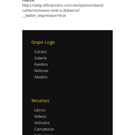
Fuente:
https://amp.elfinanciero.com.mx/opinion/david-
calderon/nuevo-nivel-a-distancia?
__twitter_impression=true
Grupo Loga
Cursos
Galería
Eventos
Noticias
Aliados
Recursos
Libros
Videos
Artículos
Caricaturas