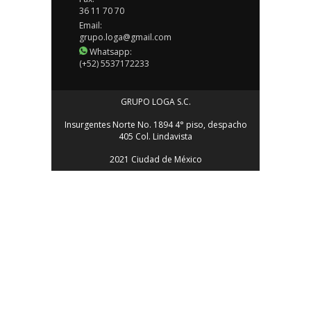
36 11 70 70
Email:
grupo.loga@gmail.com
Whatsapp:
(+52) 5537172233
GRUPO LOGA S.C.
Insurgentes Norte No. 1894 4° piso, despacho
405 Col. Lindavista
2021 Ciudad de México