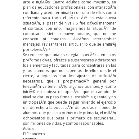
arte e inglÃ©s. Cuatro adultos como mÃ¡ximo, en
plan de educadores profesionales, con interacciÃ³n
cotidiana y predeterminada con uno de ellos como
referente para todo el aÃ±o. Â¿Y en esta nueva
situaciÃ³n, al pasar de nivel? Si fue difÃ­cil mantener
el contacto con uno, imaginemos la situaciÃ³n de
contactar a siete o nueve adultos, que no me
conocen ni conozco… Â¿cÃ³mo intercambiar
mensajes, revisar tareas, articular lo que se emitirÃ¡
por televisiÃ³n?
Se requiere que una estrategia especÃ­fica, en estos
prÃ³ximos dÃ­as, ofrezca a supervisores y directores
los elementos y facultades para concentrarse en las
y los alumnos que no sabemos de ellos desde el
cierre, a aquellos con los ajustes de inclusiÃ³n
necesarios, que la programaciÃ³n general por
televisiÃ³n va tener sÃ³lo algunos puentes, y -como
iniciÃ© esta pieza de opiniÃ³n- que el cambio de
nivel se dar un paso firme al escalÃ³n siguiente, y no
un tropezÃ³n que puede seguir hiriendo el ejercicio
del derecho a la educaciÃ³n de los dos millones de
alumnos que pasan a primero de primaria, el millÃ³n
ochocientos que pasa a primero de secundaria…
son millones de vidas, y somos responsables.
Autor:
El Financiero