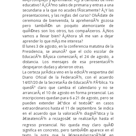
educativo? Â¿CÃ³mo sales de primaria y entras a una
secundaria a la que no acudes fÃ­sicamente? Â¿Y las
presentaciones, y las reglas del curso? OlvÃ­date de
ceremonia de bienvenida, la aprehensiÃ³n gozosa
pero tambiÃ©n un poquito atemorizante de
quiÃ©nes son los otros, tus compaÃ±eros. Â¿Nos
vamos a llevar bien? Â¿Ahora sÃ­ me van a dejar
aprender lo que mÃ¡s me interesa?
El lunes 3 de agosto, en la conferencia matutina de la
Presidencia, se anunciÃ³ que el ciclo escolar de
EducaciÃ³n BÃ¡sica comenzarÃ¡ el 24 de agosto, a
distancia. Los mensajes de esa presentaciÃ³n
despejaron dudas y abrieron otras.
La certeza jurÃ­dica vino en la ediciÃ³n vespertina del
Diario Oficial de la FederaciÃ³n, con el acuerdo
14/07/20 de la SecretarÃ­a de EducaciÃ³n PÃºblica. Ya
quedÃ³ claro que cambia el calendario y no se
arrancarÃ¡ el 10 de agosto en forma presencial. Las
inscripciones quedan para 6 a 21 de agosto, pero se
pueden extender â€“dice el textoâ€“ en casos
extraordinarios hasta el 11 de septiembre. Se indica
en el acuerdo que la valoraciÃ³n diagnÃ³stica y la
â€œatenciÃ³n a rezagosâ€ se realizarÃ¡n hasta el
regreso presencial. No queda muy claro quÃ©
significa en concreto, pero tambiÃ©n aparece en el
texto la nota que la â€œregularizaciÃ³nâ€ en