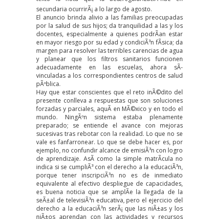
secundaria ocurrirÃ¡ a lo largo de agosto.
El anuncio brinda alivio a las familias preocupadas
por la salud de sus hijos; da tranquilidad a las y los
docentes, especialmente a quienes podrÃ­an estar
en mayor riesgo por su edad y condiciÃ³n fÃ­sica; da
margen para resolver las terribles carencias de agua
y planear que los filtros sanitarios funcionen
adecuadamente en las escuelas, ahora sÃ­
vinculadas a los correspondientes centros de salud
pÃºblica.
Hay que estar conscientes que el reto inÃ©dito del
presente conlleva a respuestas que son soluciones
forzadas y parciales, aquÃ­ en MÃ©xico y en todo el
mundo. NingÃºn sistema estaba plenamente
preparado; se entiende el avance con mejoras
sucesivas tras rebotar con la realidad. Lo que no se
vale es fanfarronear. Lo que se debe hacer es, por
ejemplo, no confundir alcance de emisiÃ³n con logro
de aprendizaje. AsÃ­ como la simple matrÃ­cula no
indica si se cumpliÃ³ con el derecho a la educaciÃ³n,
porque tener inscripciÃ³n no es de inmediato
equivalente al efectivo despliegue de capacidades,
es buena noticia que se amplÃ­e la llegada de la
seÃ±al de televisiÃ³n educativa, pero el ejercicio del
derecho a la educaciÃ³n serÃ¡ que las niÃ±as y los
niÃ±os aprendan con las actividades y recursos