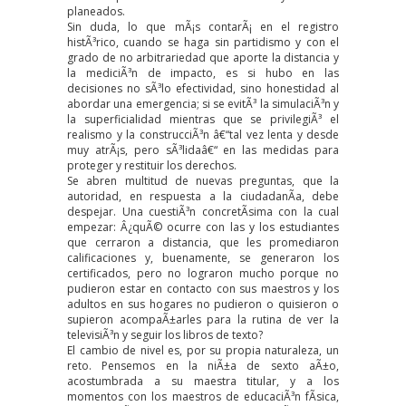
planeados.
Sin duda, lo que mÃ¡s contarÃ¡ en el registro
histÃ³rico, cuando se haga sin partidismo y con el
grado de no arbitrariedad que aporte la distancia y
la mediciÃ³n de impacto, es si hubo en las
decisiones no sÃ³lo efectividad, sino honestidad al
abordar una emergencia; si se evitÃ³ la simulaciÃ³n y
la superficialidad mientras que se privilegiÃ³ el
realismo y la construcciÃ³n â€“tal vez lenta y desde
muy atrÃ¡s, pero sÃ³lidaâ€“ en las medidas para
proteger y restituir los derechos.
Se abren multitud de nuevas preguntas, que la
autoridad, en respuesta a la ciudadanÃ­a, debe
despejar. Una cuestiÃ³n concretÃ­sima con la cual
empezar: Â¿quÃ© ocurre con las y los estudiantes
que cerraron a distancia, que les promediaron
calificaciones y, buenamente, se generaron los
certificados, pero no lograron mucho porque no
pudieron estar en contacto con sus maestros y los
adultos en sus hogares no pudieron o quisieron o
supieron acompaÃ±arles para la rutina de ver la
televisiÃ³n y seguir los libros de texto?
El cambio de nivel es, por su propia naturaleza, un
reto. Pensemos en la niÃ±a de sexto aÃ±o,
acostumbrada a su maestra titular, y a los
momentos con los maestros de educaciÃ³n fÃ­sica,