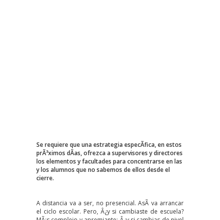
Se requiere que una estrategia especÃ­fica, en estos
prÃ³ximos dÃ­as, ofrezca a supervisores y directores
los elementos y facultades para concentrarse en las
y los alumnos que no sabemos de ellos desde el
cierre.
A distancia va a ser, no presencial. AsÃ­ va arrancar
el ciclo escolar. Pero, Â¿y si cambiaste de escuela?
MÃ¡s complejo y apremiante: Â¿y si cambias de nivel