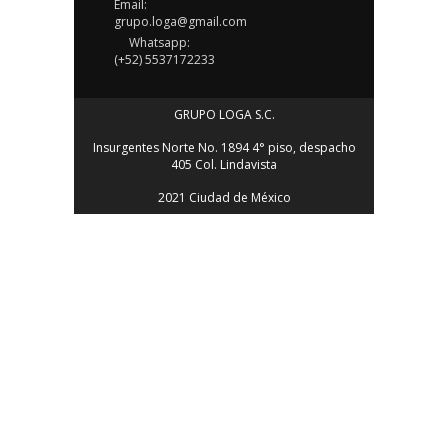
Email:
grupo.loga@gmail.com
Whatsapp:
(+52) 5537172233
GRUPO LOGA S.C.
Insurgentes Norte No. 1894 4° piso, despacho
405 Col. Lindavista
2021 Ciudad de México