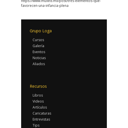
https://www.muxed.mx/post/tres-elementos-que-
favorecen-una-infancia-plena
Grupo Loga
Cursos
Galería
Eventos
Noticias
Aliados
Recursos
Libros
Videos
Artículos
Caricaturas
Entrevistas
Tips