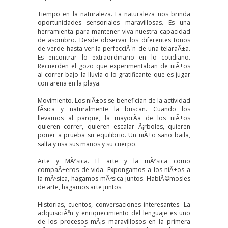
Tiempo en la naturaleza. La naturaleza nos brinda
oportunidades sensoriales maravillosas. Es una
herramienta para mantener viva nuestra capacidad
de asombro. Desde observar los diferentes tonos
de verde hasta ver la perfecciÃ³n de una telaraÃ±a.
Es encontrar lo extraordinario en lo cotidiano.
Recuerden el gozo que experimentaban de niÃ±os
al correr bajo la lluvia o lo gratificante que es jugar
con arena en la playa.
Movimiento. Los niÃ±os se benefician de la actividad
fÃ­sica y naturalmente la buscan. Cuando los
llevamos al parque, la mayorÃ­a de los niÃ±os
quieren correr, quieren escalar Ã¡rboles, quieren
poner a prueba su equilibrio. Un niÃ±o sano baila,
salta y usa sus manos y su cuerpo.
Arte y MÃºsica. El arte y la mÃºsica como
compaÃ±eros de vida. Expongamos a los niÃ±os a
la mÃºsica, hagamos mÃºsica juntos. HablÃ©mosles
de arte, hagamos arte juntos.
Historias, cuentos, conversaciones interesantes. La
adquisiciÃ³n y enriquecimiento del lenguaje es uno
de los procesos mÃ¡s maravillosos en la primera