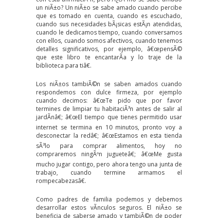
un niÃ±o? Un niÃ±o se sabe amado cuando percibe
que es tomado en cuenta, cuando es escuchado,
cuando sus necesidades bÃ¡sicas estÃ¡n atendidas,
cuando le dedicamos tiempo, cuando conversamos
con ellos, cuando somos afectivos, cuando tenemos
detalles significativos, por ejemplo, â€œpensÃ©
que este libro te encantarÃ­a y lo traje de la
biblioteca para tiâ€.
Los niÃ±os tambiÃ©n se saben amados cuando
respondemos con dulce firmeza, por ejemplo
cuando decimos: â€œTe pido que por favor
termines de limpiar tu habitaciÃ³n antes de salir al
jardÃ­nâ€; â€œEl tiempo que tienes permitido usar
internet se termina en 10 minutos, pronto voy a
desconectar la redâ€; â€œEstamos en esta tienda
sÃ³lo para comprar alimentos, hoy no
compraremos ningÃºn jugueteâ€; â€œMe gusta
mucho jugar contigo, pero ahora tengo una junta de
trabajo, cuando termine armamos el
rompecabezasâ€.
Como padres de familia podemos y debemos
desarrollar estos vÃ­nculos seguros. El niÃ±o se
beneficia de saberse amado y tambiÃ©n de poder