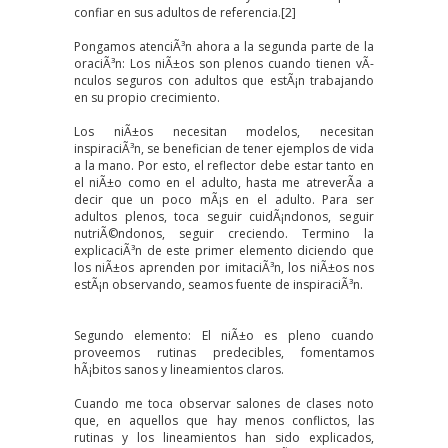
confiar en sus adultos de referencia.
[2]
Pongamos atenciÃ³n ahora a la segunda parte de la
oraciÃ³n: Los niÃ±os son plenos cuando tienen vÃ­
nculos seguros
con adultos que estÃ¡n trabajando
en su propio crecimiento.
Los niÃ±os necesitan modelos, necesitan
inspiraciÃ³n, se benefician de tener ejemplos de vida
a la mano. Por esto, el reflector debe estar tanto en
el niÃ±o como en el adulto, hasta me atreverÃ­a a
decir que un poco mÃ¡s en el adulto. Para ser
adultos plenos, toca seguir cuidÃ¡ndonos, seguir
nutriÃ©ndonos, seguir creciendo. Termino la
explicaciÃ³n de este primer elemento diciendo que
los niÃ±os aprenden por imitaciÃ³n, los niÃ±os nos
estÃ¡n observando, seamos fuente de inspiraciÃ³n.
Segundo elemento: El niÃ±o es pleno cuando
proveemos rutinas predecibles, fomentamos
hÃ¡bitos sanos y lineamientos claros.
Cuando me toca observar salones de clases noto
que, en aquellos que hay menos conflictos, las
rutinas y los lineamientos han sido explicados,