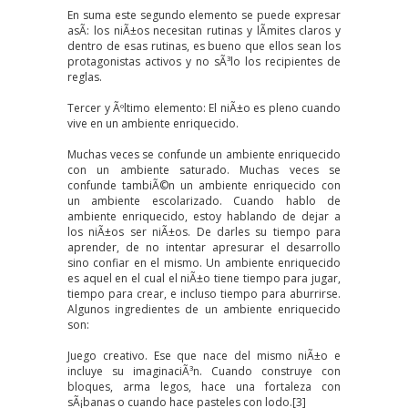
En suma este segundo elemento se puede expresar
asÃ­: los niÃ±os necesitan rutinas y lÃ­mites claros y
dentro de esas rutinas, es bueno que ellos sean los
protagonistas activos y no sÃ³lo los recipientes de
reglas.
Tercer y Ãºltimo elemento: El niÃ±o es pleno cuando
vive en un ambiente enriquecido.
Muchas veces se confunde un ambiente enriquecido
con un ambiente saturado. Muchas veces se
confunde tambiÃ©n un ambiente enriquecido con
un ambiente escolarizado. Cuando hablo de
ambiente enriquecido, estoy hablando de dejar a
los niÃ±os ser niÃ±os. De darles su tiempo para
aprender, de no intentar apresurar el desarrollo
sino confiar en el mismo. Un ambiente enriquecido
es aquel en el cual el niÃ±o tiene tiempo para jugar,
tiempo para crear, e incluso tiempo para aburrirse.
Algunos ingredientes de un ambiente enriquecido
son:
Juego creativo. Ese que nace del mismo niÃ±o e
incluye su imaginaciÃ³n. Cuando construye con
bloques, arma legos, hace una fortaleza con
sÃ¡banas o cuando hace pasteles con lodo.
[3]