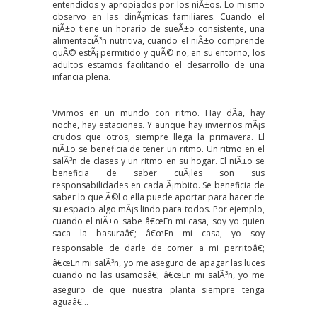
entendidos y apropiados por los niÃ±os. Lo mismo
observo en las dinÃ¡micas familiares. Cuando el
niÃ±o tiene un horario de sueÃ±o consistente, una
alimentaciÃ³n nutritiva, cuando el niÃ±o comprende
quÃ© estÃ¡ permitido y quÃ© no, en su entorno, los
adultos estamos facilitando el desarrollo de una
infancia plena.
Vivimos en un mundo con ritmo. Hay dÃ­a, hay
noche, hay estaciones. Y aunque hay inviernos mÃ¡s
crudos que otros, siempre llega la primavera. El
niÃ±o se beneficia de tener un ritmo. Un ritmo en el
salÃ³n de clases y un ritmo en su hogar. El niÃ±o se
beneficia de saber cuÃ¡les son sus
responsabilidades en cada Ã¡mbito. Se beneficia de
saber lo que Ã©l o ella puede aportar para hacer de
su espacio algo mÃ¡s lindo para todos. Por ejemplo,
cuando el niÃ±o sabe â€œEn mi casa, soy yo quien
saca la basuraâ€; â€œEn mi casa, yo soy
responsable de darle de comer a mi perritoâ€;
â€œEn mi salÃ³n, yo me aseguro de apagar las luces
cuando no las usamosâ€; â€œEn mi salÃ³n, yo me
aseguro de que nuestra planta siempre tenga
aguaâ€…