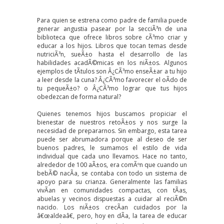
Para quien se estrena como padre de familia puede
generar angustia pasear por la secciÃ³n de una
biblioteca que ofrece libros sobre cÃ³mo criar y
educar a los hijos. Libros que tocan temas desde
nutriciÃ³n, sueÃ±o hasta el desarrollo de las
habilidades acadÃ©micas en los niÃ±os. Algunos
ejemplos de tÃ­tulos son Â¿CÃ³mo enseÃ±ar a tu hijo
a leer desde la cuna? Â¿CÃ³mo favorecer el oÃ­do de
tu pequeÃ±o? o Â¿CÃ³mo lograr que tus hijos
obedezcan de forma natural?
Quienes tenemos hijos buscamos propiciar el
bienestar de nuestros retoÃ±os y nos surge la
necesidad de prepararnos. Sin embargo, esta tarea
puede ser abrumadora porque al deseo de ser
buenos padres, le sumamos el estilo de vida
individual que cada uno llevamos. Hace no tanto,
alrededor de 100 aÃ±os, era comÃºn que cuando un
bebÃ© nacÃ­a, se contaba con todo un sistema de
apoyo para su crianza. Generalmente las familias
vivÃ­an en comunidades compactas, con tÃ­as,
abuelas y vecinos dispuestas a cuidar al reciÃ©n
nacido. Los niÃ±os crecÃ­an cuidados por la
â€œaldeaâ€, pero, hoy en dÃ­a, la tarea de educar