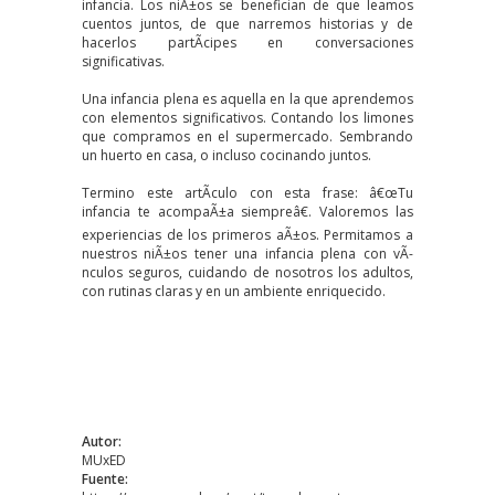
infancia. Los niÃ±os se benefician de que leamos
cuentos juntos, de que narremos historias y de
hacerlos partÃ­cipes en conversaciones
significativas.
Una infancia plena es aquella en la que aprendemos
con elementos significativos. Contando los limones
que compramos en el supermercado. Sembrando
un huerto en casa, o incluso cocinando juntos.
Termino este artÃ­culo con esta frase: â€œTu
infancia te acompaÃ±a siempreâ€. Valoremos las
experiencias de los primeros aÃ±os. Permitamos a
nuestros niÃ±os tener una infancia plena con vÃ­
nculos seguros, cuidando de nosotros los adultos,
con rutinas claras y en un ambiente enriquecido.
Autor:
MUxED
Fuente: