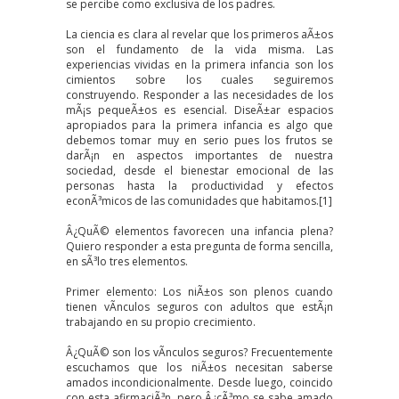
se percibe como exclusiva de los padres.
La ciencia es clara al revelar que los primeros aÃ±os
son el fundamento de la vida misma. Las
experiencias vividas en la primera infancia son los
cimientos sobre los cuales seguiremos
construyendo. Responder a las necesidades de los
mÃ¡s pequeÃ±os es esencial. DiseÃ±ar espacios
apropiados para la primera infancia es algo que
debemos tomar muy en serio pues los frutos se
darÃ¡n en aspectos importantes de nuestra
sociedad, desde el bienestar emocional de las
personas hasta la productividad y efectos
econÃ³micos de las comunidades que habitamos.
[1]
Â¿QuÃ© elementos favorecen una infancia plena?
Quiero responder a esta pregunta de forma sencilla,
en sÃ³lo tres elementos.
Primer elemento: Los niÃ±os son plenos cuando
tienen vÃ­nculos seguros con adultos que estÃ¡n
trabajando en su propio crecimiento.
Â¿QuÃ© son los vÃ­nculos seguros? Frecuentemente
escuchamos que los niÃ±os necesitan saberse
amados incondicionalmente. Desde luego, coincido
con esta afirmaciÃ³n, pero Â¿cÃ³mo se sabe amado