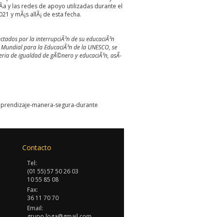
­a y las redes de apoyo utilizadas durante el
21 y mÃ¡s allÃ¡ de esta fecha.
tados por la interrupciÃ³n de su educaciÃ³n
n Mundial para la EducaciÃ³n
de la UNESCO, se
eria de igualdad de gÃ©nero y educaciÃ³n, asÃ­
-aprendizaje-manera-segura-durante
Contacto
Tel:
(01 55) 57 50 26 03
10 55 85 08
Fax:
36 11 70 70
Email:
grupo.loga@gmail.com