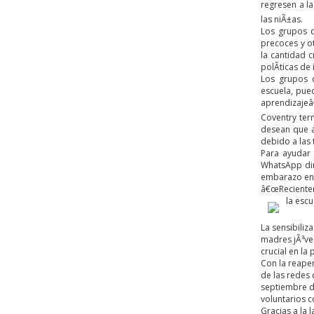
regresen a la
las niÃ±as.
Los grupos d
precoces y o
la cantidad 
polÃ­ticas de 
Los grupos 
escuela, pue
aprendizajeâ€
Coventry ter
desean que a
debido a las
Para ayudar
WhatsApp dir
embarazo ent
â€œRecienteme
la esc
La sensibiliz
madres jÃ³ven
crucial en la
Con la reaper
de las redes 
septiembre d
voluntarios 
Gracias a la 