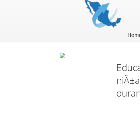
Hom
Educa
niÃ±a
duran