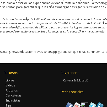
 estudios a pesar de las experiencias vividas durante la pandemia. La tecnologÃ
 se utilizan para garantizar que las niÃ±as marginadas sigan sus estudios en 20
co de la pandemia, mÃ¡s de 1500 millones de educandos de todo el mundo fueron afec
re de las escuelas vinculado a la pandemia de COVID-19. En el marco de la
CoaliciÃ³
rama emblemÃ¡tico Igualdad de gÃ©nero para proteger los logros alcanzados en mat
 el empoderamiento de las niÃ±as y las mujeres en la educaciÃ³n y mediante esta.
nesco.org/news/educacion-traves-whatsapp-garantizar-que-ninas-continuen-su
Recursos
Sugerencias
Libros
Cultura & Educación
Videos
Artículos
Redes sociales
Caricaturas
Entrevistas
Tips