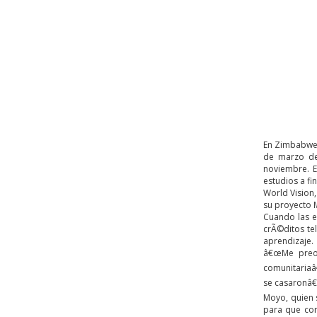
En Zimbabwe,
de marzo de
noviembre. E
estudios a f
World Vision
su proyecto
Cuando las e
crÃ©ditos te
aprendizaje.
â€œMe preoc
comunitariaâ€
se casaronâ€
Moyo, quien 
para que con