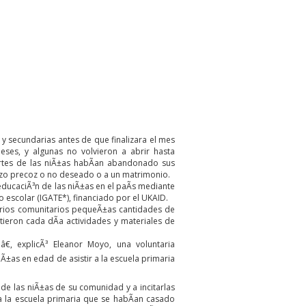
y secundarias antes de que finalizara el mes
es, y algunas no volvieron a abrir hasta
rtes de las niÃ±as habÃ­an abandonado sus
razo precoz o no deseado o a un matrimonio.
ducaciÃ³n de las niÃ±as en el paÃ­s mediante
to escolar (IGATE*)
, financiado por el UKAID.
tarios comunitarios pequeÃ±as cantidades de
ieron cada dÃ­a actividades y materiales de
, explicÃ³ Eleanor Moyo, una voluntaria
Ã±as en edad de asistir a la escuela primaria
de las niÃ±as de su comunidad y a incitarlas
 la escuela primaria que se habÃ­an casado