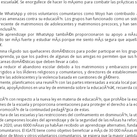
 escuelaâ€. Se enorgullece de hacer lo mÃ¡ximo para combatir las prÃ¡cticas 
e WhatsApp y otros voluntarios comunitarios como Moyo han contribuido a
tras amenazas contra su educaciÃ³n. Los grupos han funcionado como un siste
creciente de matrimonios de adolescentes y matrimonios precoces, y han sensi
inclusiÃ³n.
de aprendizaje por WhatsApp tambiÃ©n proporcionaron su apoyo a niÃ±
do ser mÃ¡s fuerte y estudiar mÃ¡s porque me siento mÃ¡s segura que aquel
.
mina rÃ¡pido sus quehaceres domÃ©sticos para poder participar en los grupo
prenda, ya que los padres de algunas de sus amigas no permiten que sus hi
 tareas domÃ©sticas que deben llevar a cabo.
 a reducir el abandono escolar debido a los matrimonios y embarazos pre
igidos a los lÃ­deres religiosos y comunitarios, y directores de establecimie
re las adolescentes y la violencia basada en cuestiones de gÃ©nero.
nte, planificamos una reuniÃ³n con las partes interesadas a escala local para
uela, apoyÃ¡ndonos en una ley de enmienda sobre la educaciÃ³nâ€, recuerda c
aciÃ³n con respecto a la nueva ley en materia de educaciÃ³n, que prohÃ­be la e
es de la escuela y proporciona orientaciones para proteger el derecho a la ed
 promociÃ³n de la continuidad pedagÃ³gica de estas.
tura de las escuelas y las restricciones del confinamiento en disminuciÃ³n, la u
de campeones locales del aprendizaje y de la seguridad de las niÃ±as ha refor
e 2020, unas 6000 niÃ±as ya habÃ­an recibido un aprendizaje alternativo, fu
comunitarios. El IGATE tiene como objetivo beneficiar a mÃ¡s de 30 000 niÃ±a
labor de Moyo y otros voluntarios comunitarios, se espera que la mayor cantida