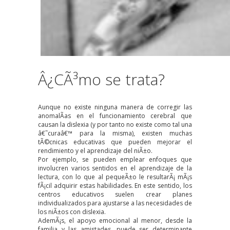
Â¿CÃ³mo se trata?
Aunque no existe ninguna manera de corregir las
anomalÃ­as en el funcionamiento cerebral que
causan la dislexia (y por tanto no existe como tal una
â€˜curaâ€™ para la misma), existen muchas
tÃ©cnicas educativas que pueden mejorar el
rendimiento y el aprendizaje del niÃ±o.
Por ejemplo, se pueden emplear enfoques que
involucren varios sentidos en el aprendizaje de la
lectura, con lo que al pequeÃ±o le resultarÃ¡ mÃ¡s
fÃ¡cil adquirir estas habilidades. En este sentido, los
centros educativos suelen crear planes
individualizados para ajustarse a las necesidades de
los niÃ±os con dislexia.
AdemÃ¡s, el apoyo emocional al menor, desde la
familia y las amistades, puede ser determinante