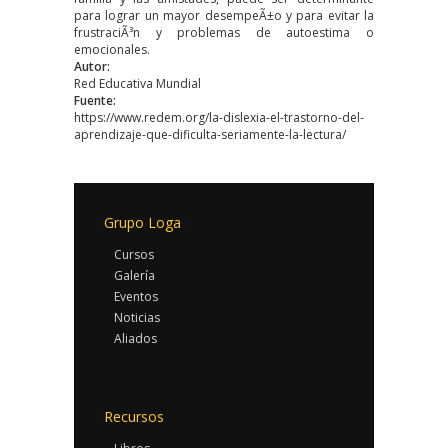
para lograr un mayor desempeÃ±o y para evitar la
frustraciÃ³n y problemas de autoestima o
emocionales.
Autor:
Red Educativa Mundial
Fuente:
https://www.redem.org/la-dislexia-el-trastorno-del-
aprendizaje-que-dificulta-seriamente-la-lectura/
Grupo Loga
Cursos
Galería
Eventos
Noticias
Aliados
Recursos