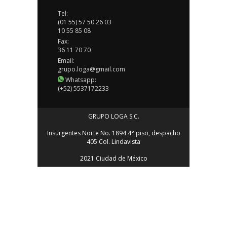
Tel:
(01 55) 57 50 26 03
10 55 85 08
Fax:
36 11 70 70
Email:
grupo.loga@gmail.com
Whatsapp:
(+52) 5537172233
GRUPO LOGA S.C.
Insurgentes Norte No. 1894 4° piso, despacho
405 Col. Lindavista
2021 Ciudad de México