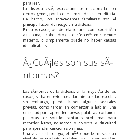
para leer.
La dislexia estÃ¡ estrechamente relacionada con
ciertos genes, por lo que a menudo es hereditaria.
De hecho, los antecedentes familiares son el
principal factor de riesgo en la dislexia.
En otros casos, puede relacionarse con exposiciÃ³n
a nicotina, alcohol, drogas o infecciÃ³n en el vientre
materno, o simplemente puede no haber causas
identificables.
Â¿CuÃ¡les son sus sÃ­
ntomas?
Los sÃ­ntomas de la dislexia, en la mayorÃ­a de los
casos, se hacen evidentes durante la edad escolar.
Sin embargo, puede haber algunas seÃ±ales
previas, como tardar en comenzar a hablar, una
dificultad para aprender nuevas palabras, confundir
palabras con sonidos similares, problemas para
recordar letras, nÃºmeros o colores, o dificultad
para aprender canciones o rimas.
Una vez en el colegio, el niÃ±o puede mostrar un
nivel de lectura bajo, problemas de comprensiÃ³n,