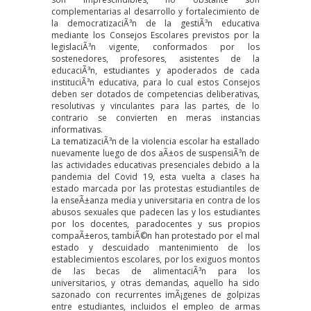
complementarias al desarrollo y fortalecimiento de
la democratizaciÃ³n de la gestiÃ³n educativa
mediante los Consejos Escolares previstos por la
legislaciÃ³n vigente, conformados por los
sostenedores, profesores, asistentes de la
educaciÃ³n, estudiantes y apoderados de cada
instituciÃ³n educativa, para lo cual estos Consejos
deben ser dotados de competencias deliberativas,
resolutivas y vinculantes para las partes, de lo
contrario se convierten en meras instancias
informativas.
La tematizaciÃ³n de la violencia escolar ha estallado
nuevamente luego de dos aÃ±os de suspensiÃ³n de
las actividades educativas presenciales debido a la
pandemia del Covid 19, esta vuelta a clases ha
estado marcada por las protestas estudiantiles de
la enseÃ±anza media y universitaria en contra de los
abusos sexuales que padecen las y los estudiantes
por los docentes, paradocentes y sus propios
compaÃ±eros, tambiÃ©n han protestado por el mal
estado y descuidado mantenimiento de los
establecimientos escolares, por los exiguos montos
de las becas de alimentaciÃ³n para los
universitarios, y otras demandas, aquello ha sido
sazonado con recurrentes imÃ¡genes de golpizas
entre estudiantes, incluidos el empleo de armas