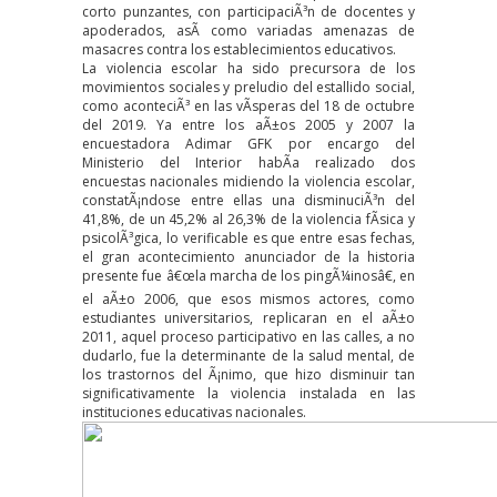
corto punzantes, con participaciÃ³n de docentes y
apoderados, asÃ­ como variadas amenazas de
masacres contra los establecimientos educativos.
La violencia escolar ha sido precursora de los
movimientos sociales y preludio del estallido social,
como aconteciÃ³ en las vÃ­speras del 18 de octubre
del 2019. Ya entre los aÃ±os 2005 y 2007 la
encuestadora Adimar GFK por encargo del
Ministerio del Interior habÃ­a realizado dos
encuestas nacionales midiendo la violencia escolar,
constatÃ¡ndose entre ellas una disminuciÃ³n del
41,8%, de un 45,2% al 26,3% de la violencia fÃ­sica y
psicolÃ³gica, lo verificable es que entre esas fechas,
el gran acontecimiento anunciador de la historia
presente fue â€œla marcha de los pingÃ¼inosâ€, en
el aÃ±o 2006, que esos mismos actores, como
estudiantes universitarios, replicaran en el aÃ±o
2011, aquel proceso participativo en las calles, a no
dudarlo, fue la determinante de la salud mental, de
los trastornos del Ã¡nimo, que hizo disminuir tan
significativamente la violencia instalada en las
instituciones educativas nacionales.