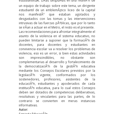
estudiantesâ€. DÃ­as despuÃ©s en una reuniÃ³n de
un equipo de trabajo sobre este tema, un dirigente
estudiantil de un emblemÃ¡tico liceo de la capital
nos manifestÃ³ que estaban agotados y
desgastados con las tomas y las intervenciones
intrusivas de las fuerzas pÃºblicas, que por lo tanto
se irÃ­an a actuar en el Metro, el resto es el presente.
Las recomendaciones para afrontar integralmente el
asunto de la violencia en el sistema educativo, no
pueden limitarse a suponer que la formaciÃ³n de
docentes, para docentes y estudiantes en
convivencia escolar va a resolver los problemas de
violencia, eso es un error, si bien estas actividades
son imprescindibles, no obstante son
complementarias al desarrollo y fortalecimiento de
la democratizaciÃ³n de la gestiÃ³n educativa
mediante los Consejos Escolares previstos por la
legislaciÃ³n vigente, conformados por los
sostenedores, profesores, asistentes de la
educaciÃ³n, estudiantes y apoderados de cada
instituciÃ³n educativa, para lo cual estos Consejos
deben ser dotados de competencias deliberativas,
resolutivas y vinculantes para las partes, de lo
contrario se convierten en meras instancias
informativas.
Autor:
Sarrauta EducaciÃ²n