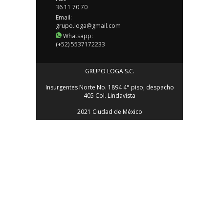
36 11 70 70
Email:
grupo.loga@gmail.com
Whatsapp:
(+52) 5537172233
GRUPO LOGA S.C.
Insurgentes Norte No. 1894 4° piso, despacho
405 Col. Lindavista
2021 Ciudad de México