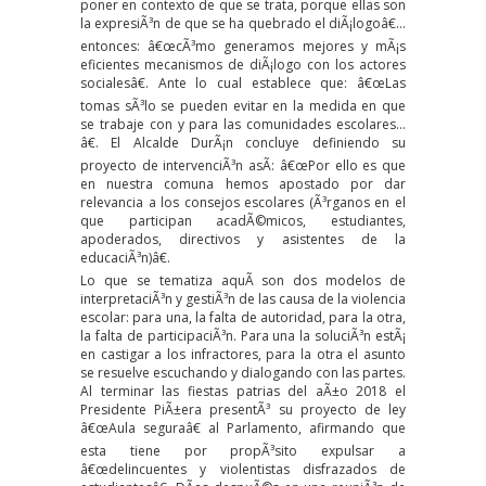
poner en contexto de que se trata, porque ellas son
la expresiÃ³n de que se ha quebrado el diÃ¡logoâ€…
entonces: â€œcÃ³mo generamos mejores y mÃ¡s
eficientes mecanismos de diÃ¡logo con los actores
socialesâ€. Ante lo cual establece que: â€œLas
tomas sÃ³lo se pueden evitar en la medida en que
se trabaje con y para las comunidades escolares…
â€. El Alcalde DurÃ¡n concluye definiendo su
proyecto de intervenciÃ³n asÃ­: â€œPor ello es que
en nuestra comuna hemos apostado por dar
relevancia a los consejos escolares (Ã³rganos en el
que participan acadÃ©micos, estudiantes,
apoderados, directivos y asistentes de la
educaciÃ³n)â€.
Lo que se tematiza aquÃ­ son dos modelos de
interpretaciÃ³n y gestiÃ³n de las causa de la violencia
escolar: para una, la falta de autoridad, para la otra,
la falta de participaciÃ³n. Para una la soluciÃ³n estÃ¡
en castigar a los infractores, para la otra el asunto
se resuelve escuchando y dialogando con las partes.
Al terminar las fiestas patrias del aÃ±o 2018 el
Presidente PiÃ±era presentÃ³ su proyecto de ley
â€œAula seguraâ€ al Parlamento, afirmando que
esta tiene por propÃ³sito expulsar a
â€œdelincuentes y violentistas disfrazados de