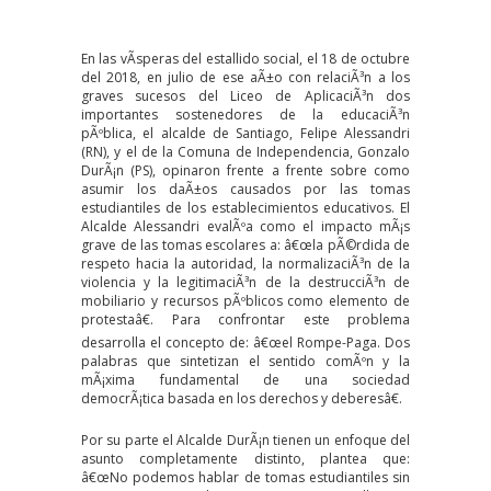
En las vÃ­speras del estallido social, el 18 de octubre
del 2018, en julio de ese aÃ±o con relaciÃ³n a los
graves sucesos del Liceo de AplicaciÃ³n dos
importantes sostenedores de la educaciÃ³n
pÃºblica, el alcalde de Santiago, Felipe Alessandri
(RN), y el de la Comuna de Independencia, Gonzalo
DurÃ¡n (PS), opinaron frente a frente sobre como
asumir los daÃ±os causados por las tomas
estudiantiles de los establecimientos educativos. El
Alcalde Alessandri evalÃºa como el impacto mÃ¡s
grave de las tomas escolares a: â€œla pÃ©rdida de
respeto hacia la autoridad, la normalizaciÃ³n de la
violencia y la legitimaciÃ³n de la destrucciÃ³n de
mobiliario y recursos pÃºblicos como elemento de
protestaâ€. Para confrontar este problema
desarrolla el concepto de: â€œel Rompe-Paga. Dos
palabras que sintetizan el sentido comÃºn y la
mÃ¡xima fundamental de una sociedad
democrÃ¡tica basada en los derechos y deberesâ€.
Por su parte el Alcalde DurÃ¡n tienen un enfoque del
asunto completamente distinto, plantea que:
â€œNo podemos hablar de tomas estudiantiles sin