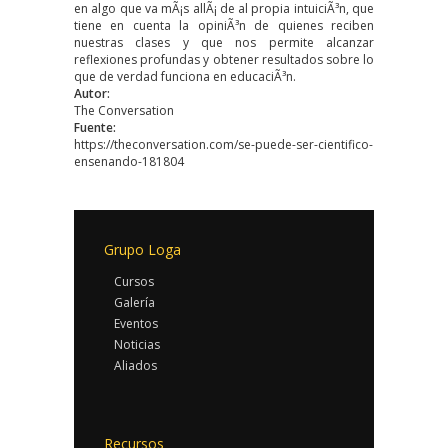
en algo que va mÃ¡s allÃ¡ de al propia intuiciÃ³n, que
tiene en cuenta la opiniÃ³n de quienes reciben
nuestras clases y que nos permite alcanzar
reflexiones profundas y obtener resultados sobre lo
que de verdad funciona en educaciÃ³n.
Autor:
The Conversation
Fuente:
https://theconversation.com/se-puede-ser-cientifico-
ensenando-181804
Grupo Loga
Cursos
Galería
Eventos
Noticias
Aliados
Recursos