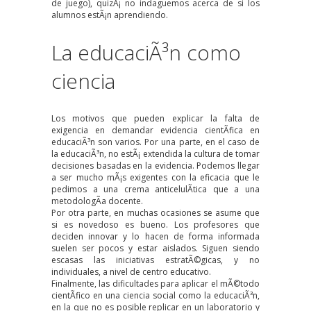
de juego), quizÃ¡ no indaguemos acerca de si los
alumnos estÃ¡n aprendiendo.
La educaciÃ³n como
ciencia
Los motivos que pueden explicar la falta de
exigencia en demandar evidencia cientÃ­fica en
educaciÃ³n son varios. Por una parte, en el caso de
la educaciÃ³n, no estÃ¡ extendida la cultura de tomar
decisiones basadas en la evidencia. Podemos llegar
a ser mucho mÃ¡s exigentes con la eficacia que le
pedimos a una crema anticelulÃ­tica que a una
metodologÃ­a docente.
Por otra parte, en muchas ocasiones se asume que
si es novedoso es bueno. Los profesores que
deciden innovar y lo hacen de forma informada
suelen ser pocos y estar aislados. Siguen siendo
escasas
las iniciativas estratÃ©gicas, y no
individuales, a nivel de centro educativo.
Finalmente, las dificultades para aplicar el mÃ©todo
cientÃ­fico en una ciencia social como la educaciÃ³n,
en la que no es posible replicar en un laboratorio y