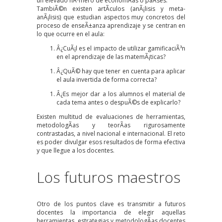
un elevado nÃºmero de economÃ­as o paÃ­ses.
TambiÃ©n existen artÃ­culos (
anÃ¡lisis
y
meta-
anÃ¡lisis
) que estudian aspectos muy concretos del
proceso de enseÃ±anza aprendizaje y se centran en
lo que ocurre en el aula:
Â¿CuÃ¡l es el impacto de utilizar gamificaciÃ³n
en el aprendizaje de las matemÃ¡ticas?
Â¿QuÃ© hay que tener en cuenta para aplicar
el aula invertida de forma correcta?
Â¿Es mejor dar a los alumnos el material de
cada tema antes o despuÃ©s de explicarlo?
Existen multitud de evaluaciones de herramientas,
metodologÃ­as y teorÃ­as rigurosamente
contrastadas, a nivel nacional e internacional. El reto
es poder
divulgar
esos resultados de forma efectiva
y que llegue a los docentes.
Los futuros maestros
Otro de los puntos clave es transmitir a futuros
docentes la importancia de elegir aquellas
herramientas, estrategias y metodologÃ­as docentes