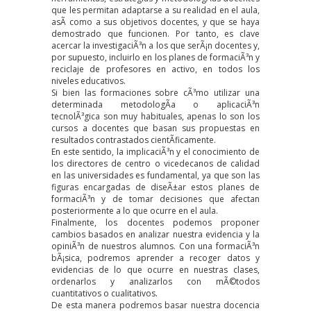
que les permitan adaptarse a su realidad en el aula,
asÃ­ como a sus objetivos docentes, y que se haya
demostrado que funcionen. Por tanto, es clave
acercar la investigaciÃ³n a los que serÃ¡n docentes y,
por supuesto, incluirlo en los planes de formaciÃ³n y
reciclaje de profesores en activo, en todos los
niveles educativos.
Si bien las formaciones sobre cÃ³mo utilizar una
determinada metodologÃ­a o aplicaciÃ³n
tecnolÃ³gica son muy habituales, apenas lo son los
cursos a docentes que basan sus propuestas en
resultados contrastados cientÃ­ficamente.
En este sentido, la implicaciÃ³n y el conocimiento de
los directores de centro o vicedecanos de calidad
en las universidades es fundamental, ya que son las
figuras encargadas de diseÃ±ar estos planes de
formaciÃ³n y de tomar decisiones que afectan
posteriormente a lo que ocurre en el aula.
Finalmente, los docentes podemos proponer
cambios basados en analizar nuestra evidencia y la
opiniÃ³n de nuestros alumnos.
Con una formaciÃ³n
bÃ¡sica
, podremos aprender a recoger datos y
evidencias de lo que ocurre en nuestras clases,
ordenarlos y analizarlos con mÃ©todos
cuantitativos o cualitativos.
De esta manera podremos basar nuestra docencia