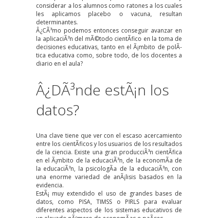
considerar a los alumnos como ratones a los cuales
les aplicamos placebo o vacuna, resultan
determinantes.
Â¿CÃ³mo podemos entonces conseguir avanzar en
la aplicaciÃ³n del mÃ©todo cientÃ­fico en la toma de
decisiones educativas, tanto en el Ã¡mbito de polÃ­
tica educativa como, sobre todo, de los docentes a
diario en el aula?
Â¿DÃ³nde estÃ¡n los
datos?
Una clave tiene que ver con el escaso acercamiento
entre los cientÃ­ficos y los usuarios de los resultados
de la ciencia. Existe una gran producciÃ³n cientÃ­fica
en el Ã¡mbito de la educaciÃ³n, de la economÃ­a de
la educaciÃ³n, la psicologÃ­a de la educaciÃ³n, con
una enorme variedad de anÃ¡lisis basados en la
evidencia.
EstÃ¡ muy extendido el uso de grandes bases de
datos, como
PISA
,
TIMSS
o
PIRLS
para evaluar
diferentes aspectos de los sistemas educativos de