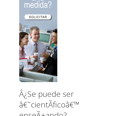
Â¿Se puede ser
â€˜cientÃ­ficoâ€™
enseÃ±ando?