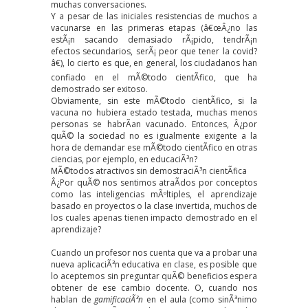
muchas conversaciones.
Y a pesar de las iniciales resistencias de muchos a
vacunarse en las primeras etapas (â€œÂ¿no las
estÃ¡n sacando demasiado rÃ¡pido, tendrÃ¡n
efectos secundarios, serÃ¡ peor que tener la covid?
â€), lo cierto es que, en general, los ciudadanos han
confiado en el mÃ©todo cientÃ­fico, que ha
demostrado ser exitoso.
Obviamente, sin este mÃ©todo cientÃ­fico, si la
vacuna no hubiera estado testada, muchas menos
personas se habrÃ­an vacunado. Entonces, Â¿por
quÃ© la sociedad no es igualmente exigente a la
hora de demandar ese mÃ©todo cientÃ­fico en otras
ciencias, por ejemplo, en educaciÃ³n?
MÃ©todos atractivos sin demostraciÃ³n cientÃ­fica
Â¿Por quÃ© nos sentimos atraÃ­dos por conceptos
como las
inteligencias mÃºltiples
, el aprendizaje
basado en proyectos o la
clase invertida
, muchos de
los cuales apenas tienen impacto demostrado en el
aprendizaje?
Cuando un profesor nos cuenta que va a probar una
nueva aplicaciÃ³n educativa en clase, es posible que
lo aceptemos sin preguntar quÃ© beneficios espera
obtener de ese cambio docente. O, cuando nos
hablan de
gamificaciÃ³n
en el aula (como sinÃ³nimo