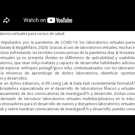
torios virtuales para cursos de salud.
 impulsados por la pandemia de COVID-19, los laboratorios virtuales pare
lassey & MagalhÃ£es, 2020). Gracias al uso de laboratorios virtuales, muchas 
ncluso enfrentando las terribles consecuencias de la pandemia (Ray & Srivastav
 virtuales ya no presenta lÃ­mites en tÃ©rminos de aplicabilidad y usabilid
atorios, que sean mÃ¡s realistas y capaces de desarrollar habilidades adicio
al explorar enfoques pedagÃ³gicos mÃ¡s contextualizados con los laboratorios
a eficiencia de aprendizaje de dichos laboratorios, identificar oportun
es y desarrollos.
ir en dichos esfuerzos, el
IFE Living Lab & Data Hub
recientemente formalizÃ
brasileÃ±a especializada en el desarrollo de laboratorios fÃ­sicos y virtuale
lanzamiento de dos convocatorias de investigaciÃ³n y desarrollo. Dichas conv
derivado de introducir laboratorios virtuales multidisciplinarios en la educ
innovadores para el desarrollo de nuevos y disruptivos laboratorios virtuale
Hub
y sobre nuestras convocatorias de investigaciÃ³n y desarrollo, puedes cons