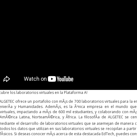
ubre los laboratorios virtuales en la Plataforma A!
ALGETEC ofrece un portafolio con mÃ¡s de 700 laboratorios virtuales para la e
genierÃ­a y Humanidades. AdemÃ¡s, es la Ãºnica empresa en el mundo que 
 virtuales, impactando a mÃ¡s de 600 mil estudiantes, y colaborando con mÃ¡s
AmÃ©rica Latina, NorteamÃ©rica, y Ãfrica. La filosofÃ­a de ALGETEC se c
ediante el desarrollo de laboratorios virtuales que se asemejan de manera cer
 todos los datos que utilizan en sus laboratorios virtuales se recopilan a parti
fÃ­sicos. Si deseas conocer mÃ¡s acerca de esta destacada
EdTech
, puedes con