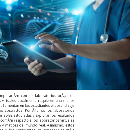
comparaciÃ³n con los laboratorios prÃ¡cticos
ios virtuales usualmente requieren una menor
r, fomentan en los estudiantes el aprendizaje
 abstractos. Por Ãºltimo, los laboratorios
variables estudiadas y explorar los resultados
comÃºn respecto a los laboratorios virtuales
e y matices del mundo real. Asimismo, estos