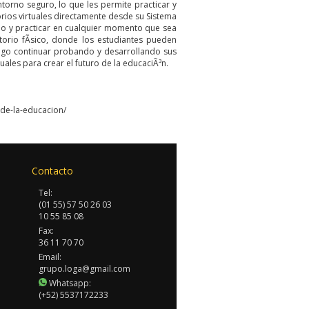
entorno seguro, lo que les permite practicar y
rios virtuales directamente desde su Sistema
io y practicar en cualquier momento que sea
torio fÃ­sico, donde los estudiantes pueden
ego continuar probando y desarrollando sus
uales para crear el futuro de la educaciÃ³n.
-de-la-educacion/
Contacto
Tel:
(01 55) 57 50 26 03
10 55 85 08
Fax:
36 11 70 70
Email:
grupo.loga@gmail.com
Whatsapp:
(+52) 5537172233