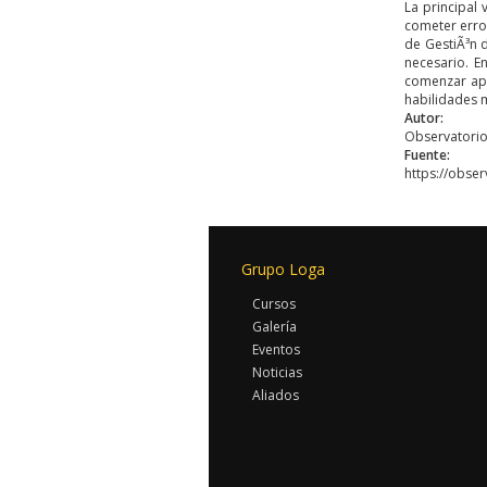
La principal 
cometer error
de GestiÃ³n 
necesario. E
comenzar apr
habilidades m
Autor:
Observatorio
Fuente:
https://obser
Grupo Loga
Cursos
Galería
Eventos
Noticias
Aliados