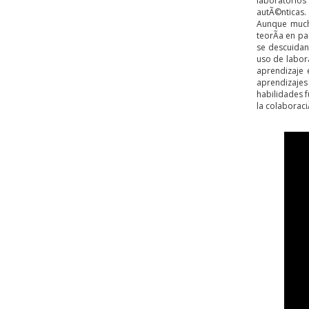
laboratorio
autÃ©nticas.
Aunque mucho
teorÃ­a en pa
se descuidan 
uso de labora
aprendizaje 
aprendizajes
habilidades 
la colaboraci