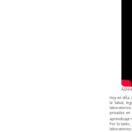
Â¡Desc
Hoy en dÃ­a, 
la Salud, In
laboratorios
privadas en 
aprendizaje m
Por lo tanto,
laboratorios 