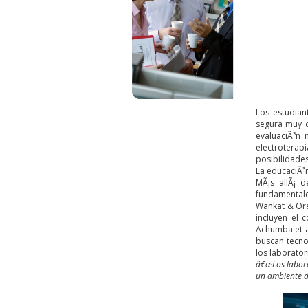
Los estudian
segura muy c
evaluaciÃ³n 
electroterap
posibilidades 
La educaciÃ³n
MÃ¡s allÃ¡ d
fundamentale
Wankat & Oreo
incluyen el 
Achumba et al
buscan tecnol
los laborator
â€œLos labora
un ambiente di