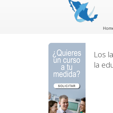
Hom
Los l
la ed