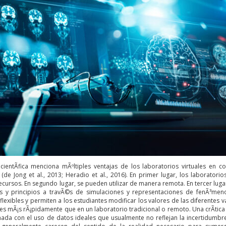
a cientÃ­fica menciona mÃºltiples ventajas de los laboratorios virtuales en 
 (de Jong et al., 2013; Heradio et al., 2016). En primer lugar, los laborator
recursos. En segundo lugar, se pueden utilizar de manera remota. En tercer luga
 y principios a travÃ©s de simulaciones y representaciones de fenÃ³menos
 flexibles y permiten a los estudiantes modificar los valores de las diferentes 
s mÃ¡s rÃ¡pidamente que en un laboratorio tradicional o remoto. Una crÃ­tica 
onada con el uso de datos ideales que usualmente no reflejan la incertidumbr