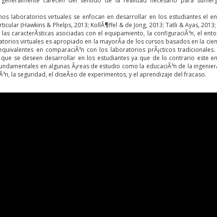
s generalmente carecen del sentido de la realidad necesario para sumerg
s laboratorios virtuales se enfocan en desarrollar en los estudiantes el 
rticular (Hawkins & Phelps, 2013; KollÃ¶ffel & de Jong, 2013; Tatli & Ayas, 2013;
las caracterÃ­sticas asociadas con el equipamiento, la configuraciÃ³n, el ent
torios virtuales es apropiado en la mayorÃ­a de los cursos basados en la cien
equivalentes en comparaciÃ³n con los laboratorios prÃ¡cticos tradicionales
 que se deseen desarrollar en los estudiantes ya que de lo contrario este en
fundamentales en algunas Ã¡reas de estudio como la educaciÃ³n de la ingenierÃ
Ã³n, la seguridad, el diseÃ±o de experimentos, y el aprendizaje del fracaso.