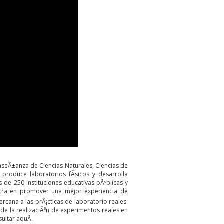
nseÃ±anza de Ciencias Naturales, Ciencias de
produce laboratorios fÃ­sicos y desarrolla
 de 250 instituciones educativas pÃºblicas y
entra en promover una mejor experiencia de
cana a las prÃ¡cticas de laboratorio reales.
r de la realizaciÃ³n de experimentos reales en
sultar
aquÃ­
.