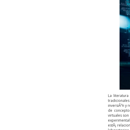
La literatur
tradicionales
inversiÃ³n y 
de conceptos
virtuales son
experimentale
estÃ¡ relaci