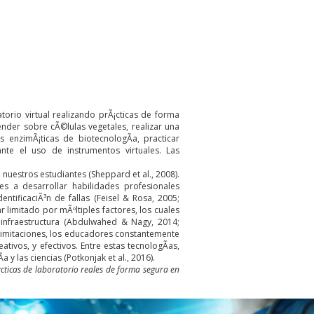
orio virtual realizando prÃ¡cticas de forma
ender sobre cÃ©lulas vegetales, realizar una
s enzimÃ¡ticas de biotecnologÃ­a, practicar
nte el uso de instrumentos virtuales. Las
nuestros estudiantes (Sheppard et al., 2008).
es a desarrollar habilidades profesionales
ntificaciÃ³n de fallas (Feisel & Rosa, 2005;
 limitado por mÃºltiples factores, los cuales
a infraestructura (Abdulwahed & Nagy, 2014;
 limitaciones, los educadores constantemente
ivos, y efectivos. Entre estas tecnologÃ­as,
 y las ciencias (Potkonjak et al., 2016).
cticas de laboratorio reales de forma segura en