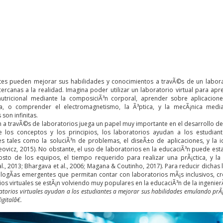
tes pueden mejorar sus habilidades y conocimientos a travÃ©s de un laborat
ercanas a la realidad. Imagina poder utilizar un laboratorio virtual para apr
nutricional mediante la composiciÃ³n corporal, aprender sobre aplicacione
ia, o comprender el electromagnetismo, la Ã³ptica, y la mecÃ¡nica media
son infinitas.
 a travÃ©s de laboratorios juega un papel muy importante en el desarrollo de 
e los conceptos y los principios, los laboratorios ayudan a los estudiant
s tales como la soluciÃ³n de problemas, el diseÃ±o de aplicaciones, y la ide
vicz, 2015). No obstante, el uso de laboratorios en la educaciÃ³n puede estar
costo de los equipos, el tiempo requerido para realizar una prÃ¡ctica, y l
., 2013; Bhargava et al., 2006; Magana & Coutinho, 2017). Para reducir dichas
ogÃ­as emergentes que permitan contar con laboratorios mÃ¡s inclusivos, creat
ios virtuales se estÃ¡n volviendo muy populares en la educaciÃ³n de la ingenierÃ­a
torios virtuales ayudan a los estudiantes a mejorar sus habilidades emulando prÃ¡
gitalâ€.