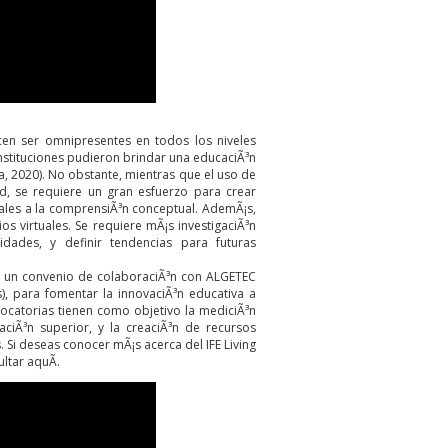
cen ser omnipresentes en todos los niveles
instituciones pudieron brindar una educaciÃ³n
a, 2020). No obstante, mientras que el uso de
ad, se requiere un gran esfuerzo para crear
nales a la comprensiÃ³n conceptual. AdemÃ¡s,
 virtuales. Se requiere mÃ¡s investigaciÃ³n
idades, y definir tendencias para futuras
³ un convenio de colaboraciÃ³n con ALGETEC
s), para fomentar la innovaciÃ³n educativa a
ocatorias tienen como objetivo la mediciÃ³n
aciÃ³n superior, y la creaciÃ³n de recursos
s. Si deseas conocer mÃ¡s acerca del
IFE Living
ultar
aquÃ­
.