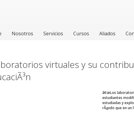
e
Nosotros
Servicios
Cursos
Aliados
Con
aboratorios virtuales y su contribu
ucaciÃ³n
â€œLos laboratorio
estudiantes modifi
estudiadas y expl
rÃ¡pido que en un 