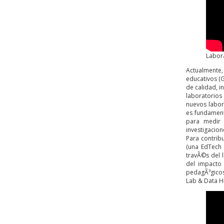
Labora
Actualmente,
educativos (G
de calidad, i
laboratorios
nuevos labor
es fundament
para medir l
investigacion
Para contribu
(una EdTech 
travÃ©s del 
del impacto 
pedagÃ³gicos 
Lab & Data 