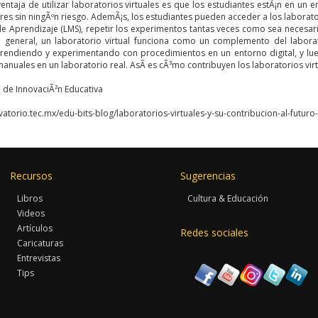
ventaja de utilizar laboratorios virtuales es que los estudiantes estÃ¡n en un 
es sin ningÃºn riesgo. AdemÃ¡s, los estudiantes pueden acceder a los laborato
de Aprendizaje (LMS), repetir los experimentos tantas veces como sea necesar
n general, un laboratorio virtual funciona como un complemento del labora
endiendo y experimentando con procedimientos en un entorno digital, y lu
anuales en un laboratorio real. AsÃ­ es cÃ³mo contribuyen los laboratorios virt
 de InnovaciÃ²n Educativa
vatorio.tec.mx/edu-bits-blog/laboratorios-virtuales-y-su-contribucion-al-futuro
Recursos
Sugerencias
Libros
Cultura & Educación
Videos
Artículos
Redes sociales
Caricaturas
Entrevistas
Tips