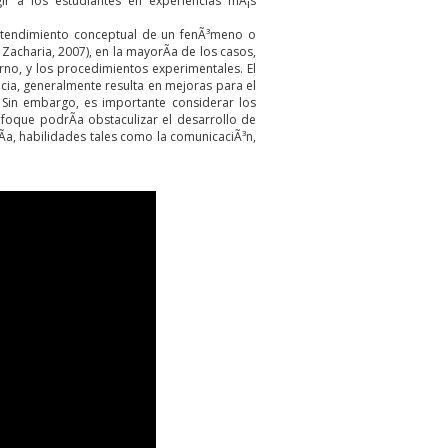
ir a los estudiantes en experiencias mÃ¡s
entendimiento conceptual de un fenÃ³meno o
 Zacharia, 2007), en la mayorÃ­a de los casos,
orno, y los procedimientos experimentales. El
cia, generalmente resulta en mejoras para el
. Sin embargo, es importante considerar los
foque podrÃ­a obstaculizar el desarrollo de
­a, habilidades tales como la comunicaciÃ³n,