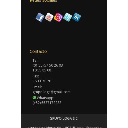
Redes sociales
Contacto
Tel:
(01 55) 57 50 26 03
10 55 85 08
Fax:
36 11 70 70
Email:
grupo.loga@gmail.com
Whatsapp:
(+52) 5537172233
GRUPO LOGA S.C.
Insurgentes Norte No. 1894 4° piso, despacho