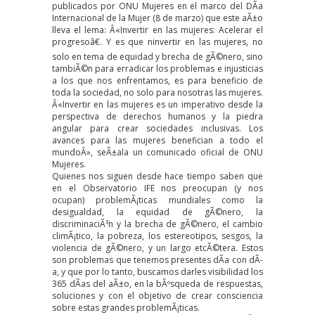
publicados por
ONU Mujeres
en el marco del DÃ­a
Internacional de la Mujer (8 de marzo) que este aÃ±o
lleva el lema: Â«Invertir en las mujeres: Acelerar el
progresoâ€. Y es que ninvertir en las mujeres, no
solo en tema de equidad y brecha de gÃ©nero, sino
tambiÃ©n para erradicar los problemas e injusticias
a los que nos enfrentamos, es para beneficio de
toda la sociedad, no solo para nosotras las mujeres.
Â«Invertir en las mujeres es un imperativo desde la
perspectiva de derechos humanos y la piedra
angular para crear sociedades inclusivas. Los
avances para las mujeres benefician a todo el
mundoÂ», seÃ±ala un comunicado oficial de ONU
Mujeres.
Quienes nos siguen desde hace tiempo saben que
en el Observatorio IFE nos preocupan (y nos
ocupan) problemÃ¡ticas mundiales como la
desigualdad, la equidad de gÃ©nero, la
discriminaciÃ³n y la brecha de gÃ©nero, el cambio
climÃ¡tico, la pobreza, los estereotipos, sesgos, la
violencia de gÃ©nero, y un largo etcÃ©tera. Estos
son problemas que tenemos presentes dÃ­a con dÃ­
a, y que por lo tanto, buscamos darles visibilidad los
365 dÃ­as del aÃ±o, en la bÃºsqueda de respuestas,
soluciones y con el objetivo de crear consciencia
sobre estas grandes problemÃ¡ticas.