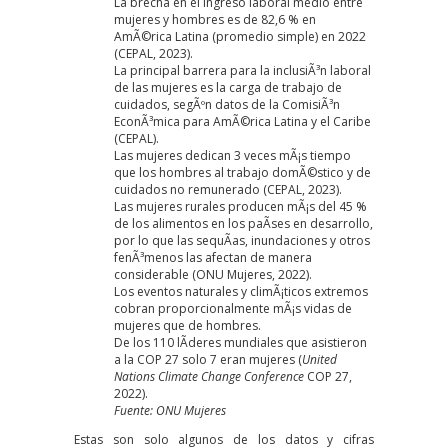
La brecha en el ingreso laboral medio entre
mujeres y hombres es de 82,6 % en
AmÃ©rica Latina (promedio simple) en 2022
(CEPAL, 2023).
La principal barrera para la inclusiÃ³n laboral
de las mujeres es la carga de trabajo de
cuidados, segÃºn datos de la ComisiÃ³n
EconÃ³mica para AmÃ©rica Latina y el Caribe
(CEPAL).
Las mujeres dedican 3 veces mÃ¡s tiempo
que los hombres al trabajo domÃ©stico y de
cuidados no remunerado (CEPAL, 2023).
Las mujeres rurales producen mÃ¡s del 45 %
de los alimentos en los paÃ­ses en desarrollo,
por lo que las sequÃ­as, inundaciones y otros
fenÃ³menos las afectan de manera
considerable (ONU Mujeres, 2022).
Los eventos naturales y climÃ¡ticos extremos
cobran proporcionalmente mÃ¡s vidas de
mujeres que de hombres.
De los 110 lÃ­deres mundiales que asistieron
a la COP 27 solo 7 eran mujeres (
United
Nations Climate Change Conference
COP 27,
2022).
Fuente:
ONU Mujeres
Estas son solo algunos de los datos y cifras