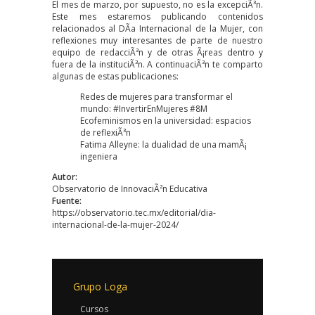
El mes de marzo, por supuesto, no es la excepciÃ³n.
Este mes estaremos publicando contenidos
relacionados al DÃ­a Internacional de la Mujer, con
reflexiones muy interesantes de parte de nuestro
equipo de redacciÃ³n y de otras Ã¡reas dentro y
fuera de la instituciÃ³n. A continuaciÃ³n te comparto
algunas de estas publicaciones:
Redes de mujeres para transformar el
mundo: #InvertirEnMujeres #8M
Ecofeminismos en la universidad: espacios
de reflexiÃ³n
Fatima Alleyne: la dualidad de una mamÃ¡
ingeniera
Autor:
Observatorio de InnovaciÃ²n Educativa
Fuente:
https://observatorio.tec.mx/editorial/dia-
internacional-de-la-mujer-2024/
Grupo Loga
Cursos