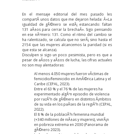
En el
mensaje editorial del mes pasado
les
compartÃ­ unos datos que me dejaron helada: Â«La
igualdad de gÃ©nero se estÃ¡ estancando: faltan
131 aÃ±os para cerrar la brechaÂ». Sigo pensando
en ese nÃºmero: 131. Como el ritmo del cambio se
ha ralentizado, se calcula que no serÃ¡ sino hasta el
2154 que las mujeres alcancemos la paridad (si es
que esta se alcanza).
Disculpen si sigo un poco pesimista, pero es que a
pesar de aÃ±os y aÃ±os de lucha, las
cifras actuales
no son muy alentadoras:
Al menos 4.050 mujeres fueron vÃ­ctimas de
femicidio/feminicidio en AmÃ©rica Latina y el
Caribe (CEPAL, 2023).
Entre el 63 % y el 76 % de las mujeres ha
experimentado algÃºn episodio de violencia
por razÃ³n de gÃ©nero en distintos Ã¡mbitos
de su vida en los paÃ­ses de la regiÃ³n (CEPAL,
2022).
El 8 % de la poblaciÃ³n femenina mundial
(+340 millones de niÃ±as y mujeres), vivirÃ¡n
en pobreza extrema en 2030 (Panorama de
gÃ©nero 2023).