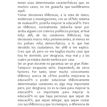
tienen unas determinadas caracterÃ­sticas que, en
muchos casos, no me gustarÃ­a que tuviÃ©ramos
aquÃ­.
Tomar decisiones tÃ©cnicas, a la vista de datos,
evidencias e investigaciones, con un sÃ³lido sistema
de evaluaciÃ³n, podrÃ­a mejorar la educaciÃ³n. Pero
un tÃ©cnico, normalmente, deberÃ­a tener por
arriba alguien con criterios polÃ­ticos porque, al final
mÃ¡s allÃ¡ de las cuestiones tÃ©cnicas, hay
decisiones macro mÃ¡s pertenecientes, al menos en
los paÃ­ses mÃ¡s democrÃ¡ticos, a lo que han
decidido los ciudadanos. No sÃ© si me explico.
Creo que sÃ­, pero no me hagÃ¡is mucho caso que
hoy he dormido, por desgracia, muy mal y a las
cuatro ya estaba dando tumbos por casa.
Ser un gran docente no garantiza ser un gran lÃ­der.
Tampoco incapacita serlo. DependerÃ¡ de otros
factores. Por tanto, tener mucho conocimiento
tÃ©cnico acerca de cÃ³mo podrÃ­a mejorarse la
educaciÃ³n o poder solucionar tÃ©cnicamente
determinadas cuestiones es algo muy importante
pero, por desgracia, no es la clave para mejorar la
educaciÃ³n. Lo importante para mejorar la
educaciÃ³n es que haya personas que sepan de
educaciÃ³n, que sepan delegar, que sepan contar
con sus tÃ©cnicos y que los tiempos, a diferencia de