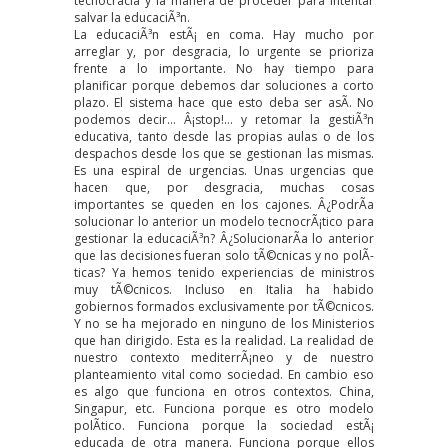
tecnocracia y la manera de proceder para intentar
salvar la educaciÃ³n.
La educaciÃ³n estÃ¡ en coma. Hay mucho por
arreglar y, por desgracia, lo urgente se prioriza
frente a lo importante. No hay tiempo para
planificar porque debemos dar soluciones a corto
plazo. El sistema hace que esto deba ser asÃ­. No
podemos decir… Â¡stop!… y retomar la gestiÃ³n
educativa, tanto desde las propias aulas o de los
despachos desde los que se gestionan las mismas.
Es una espiral de urgencias. Unas urgencias que
hacen que, por desgracia, muchas cosas
importantes se queden en los cajones. Â¿PodrÃ­a
solucionar lo anterior un modelo tecnocrÃ¡tico para
gestionar la educaciÃ³n? Â¿SolucionarÃ­a lo anterior
que las decisiones fueran solo tÃ©cnicas y no polÃ­
ticas? Ya hemos tenido experiencias de ministros
muy tÃ©cnicos. Incluso en Italia ha habido
gobiernos formados exclusivamente por tÃ©cnicos.
Y no se ha mejorado en ninguno de los Ministerios
que han dirigido. Esta es la realidad. La realidad de
nuestro contexto mediterrÃ¡neo y de nuestro
planteamiento vital como sociedad. En cambio eso
es algo que funciona en otros contextos. China,
Singapur, etc. Funciona porque es otro modelo
polÃ­tico. Funciona porque la sociedad estÃ¡
educada de otra manera. Funciona porque ellos