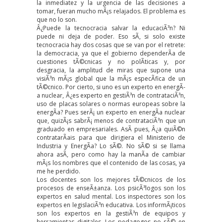
la inmediatez y la urgencia de las decisiones a
tomar, fueran mucho mÃ¡s relajados. El problema es
que no lo son.
Â¿Puede la tecnocracia salvar la educaciÃ³n? Ni
puede ni deja de poder. Eso sÃ­, si solo existe
tecnocracia hay dos cosas que se van por el retrete:
la democracia, ya que el gobierno dependerÃ­a de
cuestiones tÃ©cnicas y no polÃ­ticas y, por
desgracia, la amplitud de miras que supone una
visiÃ³n mÃ¡s global que la mÃ¡s especÃ­fica de un
tÃ©cnico. Por cierto, si uno es un experto en energÃ­
a nuclear, Â¿es experto en gestiÃ³n de contrataciÃ³n,
uso de placas solares o normas europeas sobre la
energÃ­a? Pues serÃ¡ un experto en energÃ­a nuclear
que, quizÃ¡s sabrÃ¡ menos de contrataciÃ³n que un
graduado en empresariales. AsÃ­ pues, Â¿a quiÃ©n
contratarÃ­ais para que dirigiera el Ministerio de
Industria y EnergÃ­a? Lo sÃ©. No sÃ© si se llama
ahora asÃ­, pero como hay la manÃ­a de cambiar
mÃ¡s los nombres que el contenido de las cosas, ya
me he perdido.
Los docentes son los mejores tÃ©cnicos de los
procesos de enseÃ±anza. Los psicÃ³logos son los
expertos en salud mental. Los inspectores son los
expertos en legislaciÃ³n educativa. Los informÃ¡ticos
son los expertos en la gestiÃ³n de equipos y
herramientas digitales. Los pedagogos no sÃ© en