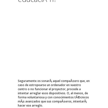
Seguramente os sonarÃ¡ aquel compaÃ±ero que, en
caso de estropearse un ordenador en vuestro
centro o no funcionar el proyector, procede a
intentar arreglar esos dispositivos. O, al menos, de
forma voluntariosa y con conocimientos tÃ©cnicos
mÃ¡s avanzados que sus compaÃ±eros, intentarÃ¡
hacer ese arreglo.