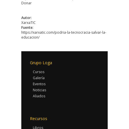
Donar
Autor:
XarxaTIC
Fuente:
https://xarxatic.com/podria-la-tecnocracia-salvar-la-
educacion/
Grupo Loga
Cursos
Galería
Eventos
Noticias
Aliados
Recursos
Libros