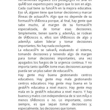
quÃ© son expertos pero seguro que lo son en algo.
Cada cual tiene su funciÃ³n en la mejora educativa.
Eso sÃ­, alguien tiene que tomar decisiones y marcar
lÃ­neas de actuaciÃ³n. Algo que no depende de su
formaciÃ³n tÃ©cnica porque, al final, hay gente que
sabe mucho, al margen de su formaciÃ³n
especializada, de tomar esas decisiones.
Simplemente, tienen suerte y, ademÃ¡s, se rodean
de tÃ©cnicos o, ellos son tÃ©cnicos de algo y
ademÃ¡s saben liderar y tomar decisiones
importantes. No hay nada excluyente.
La educaciÃ³n se salvarÃ¡ evaluando el sistema,
tomando decisiones y teniendo algo de margen
para tomar decisiones importantes, una vez
apagados los fuegos de la urgencia continua. Y no
importa tanto quiÃ©n tome esas decisiones aunque
pueda ser un plus saber de educaciÃ³n.
Hay gente muy buena gestionando centros
educativos. Hay gente muy mala gestionando
centros educativos. Hay gente muy buena en la
gestiÃ³n educativa a nivel macro. Hay gente muy
mala en la gestiÃ³n educativa a nivel macro. Y hay
buenos y malos con independencia de si son mÃ¡s o
menos tÃ©cnicos o no. Lo importante, como
siempre, es que sepan tomar decisiones y,
especialmente, las decisiones que tomen.