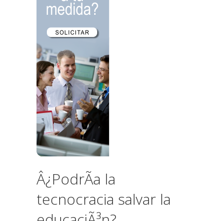
Â¿PodrÃ­a la
tecnocracia salvar la
educaciÃ³n?