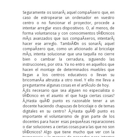
Seguramente os sonarÃ¡ aquel compaÃ±ero que, en
caso de estropearse un ordenador en vuestro
centro o no funcionar el proyector, procede a
intentar arreglar esos dispositivos. O, al menos, de
forma voluntariosa y con conocimientos tÃ©cnicos
mÃ¡s avanzados que sus compaÃ±eros, intentarÃ¡
hacer ese arreglo. TambiÃ©n os sonarÃ¡ aquel
compaÃ±ero que, como un aficionado al bricolaje
mÃ¡s, intenta solucionar que una taquilla no cierre
bien o cambiar la cerradura, siguiendo las
instrucciones, por otra. Ya no entro en aquellos que
hacen el montaje de determinados muebles que
llegan a los centros educativos o llevan su
bricomanÃ­a altruista a otro nivel. Y ello me lleva a
preguntarme algunas cosas en el artÃ­culo de hoy.
Â¿Es necesario que sea alguien no especialista o
tÃ©cnico en el asunto el que haga ciertas cosas?
Â¿Hasta quÃ© punto es razonable tener a un
docente haciendo chapuzas de bricolaje o de temas
digitales en su centro? Â¿Hasta quÃ© punto es
importante el voluntarismo de gran parte de los
docentes para hacer esas pequeÃ±as reparaciones
o dar soluciones a ciertas cosas para las que no son
tÃ©cnicos? Algo que tiene mucho que ver con la