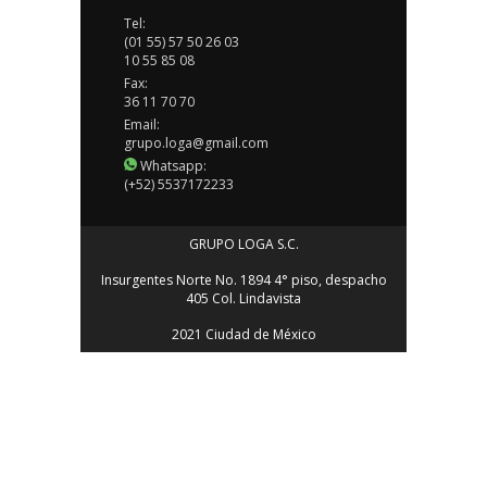
Tel:
(01 55) 57 50 26 03
10 55 85 08
Fax:
36 11 70 70
Email:
grupo.loga@gmail.com
Whatsapp:
(+52) 5537172233
GRUPO LOGA S.C.
Insurgentes Norte No. 1894 4° piso, despacho
405 Col. Lindavista
2021 Ciudad de México