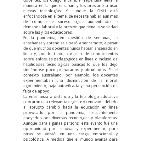
docentes, los obligó a cambiar repentinamente la
manera en la que enseñan y los presionó a usar
nuevas tecnologías. Y aunque la ONU está
enfocándose en el tema, se necesita hablar aún más
de cómo este suceso sigue aumentando la
demanda laboral y la presión que tiene la sociedad
sobre las y los educadores.
En la pandemia, en cuestión de semanas, la
enseñanza y aprendizaje pasó a ser remoto, a pesar
de que muchos docentes nunca habían enseñado en
línea y, por lo tanto, carecían de conocimientos
sobre enfoques pedagógicos en línea o incluso de
habilidades tecnológicas básicas lo que los dejó
sintiéndose poco preparados y abrumados
. En el
contexto
australiano
, por ejemplo, los docentes
experimentaban una disminución de la moral,
agotamiento, baja autoeficacia y una percepción de
falta de apoyo.
La enseñanza a distancia y la tecnología educativa
cobraron una relevancia urgente y renovada debido
al abrupto cambio hacia la educación en línea
provocado por la pandemia, frecuentemente
apoyados por diversas tecnologías y plataformas.
Aunque para algunas persons, este evento fue una
oportunidad para innovar y experimentar, para
otras se volvió en una carga emocional y
psicológica. A medida que el mundo avanza para