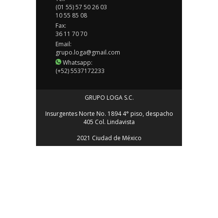
(01 55) 57 50 26 03
10 55 85 08
Fax:
36 11 70 70
Email:
grupo.loga@gmail.com
Whatsapp:
(+52) 5537172233
GRUPO LOGA S.C.
Insurgentes Norte No. 1894 4° piso, despacho
405 Col. Lindavista
2021 Ciudad de México