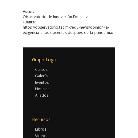
Autor:
Observatorio de Innovaciòn Educativa
Fuente:
https://observatorio.tec.mx/edu-news/opinion-la-
exigencia-a-los-docentes-despues-de-la-pandemia/
Grupo Loga
Cursos
Galería
Eventos
Noticias
Aliados
Recursos
Libros
Videos