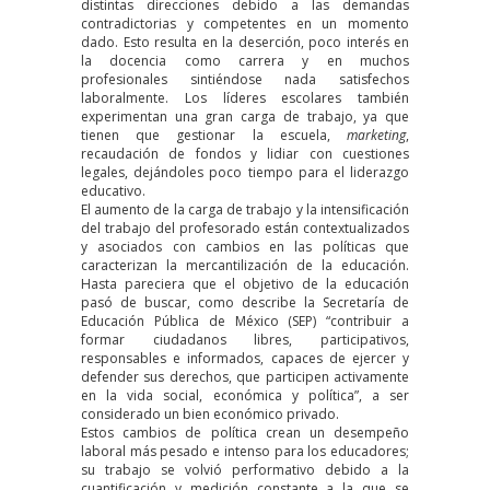
distintas direcciones debido a las demandas
contradictorias y competentes en un momento
dado. Esto resulta en la deserción, poco interés en
la docencia como carrera y en muchos
profesionales sintiéndose nada satisfechos
laboralmente. Los líderes escolares también
experimentan una gran carga de trabajo, ya que
tienen que gestionar la escuela,
marketing
,
recaudación de fondos y lidiar con cuestiones
legales, dejándoles poco tiempo para el liderazgo
educativo.
El aumento de la carga de trabajo y la intensificación
del trabajo del profesorado están contextualizados
y asociados con cambios en las políticas que
caracterizan la mercantilización de la educación.
Hasta pareciera que el objetivo de la educación
pasó de buscar, como describe la Secretaría de
Educación Pública de México (
SEP
) “contribuir a
formar ciudadanos libres, participativos,
responsables e informados, capaces de ejercer y
defender sus derechos, que participen activamente
en la vida social, económica y política”, a ser
considerado un bien económico privado.
Estos cambios de política crean un desempeño
laboral más pesado e intenso para los educadores;
su trabajo se volvió performativo debido a la
cuantificación y medición constante a la que se