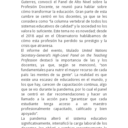
Guterres, convocó el Panel de Alto Nivel sobre la
Profesión Docente, se reunió para hablar sobre
cómo transformar la educación. Gran parte de esta
cumbre
se centró en los docentes
, ya que se les
considera como “la columna vertebral de todos los
sistemas educativos de calidad” y la sociedad no los
valora lo suficiente. Este tema no es novedad; desde
el 2018 aquí en el Observatorio
hablábamos de
cómo esta profesión ha perdido su prestigio
y la
crisis que atraviesa.
El informe del evento, titulado
United Nations
Secretary-General’s High-Level Panel on the Teaching
Profession
destacó la importancia de las y los
docentes, ya que, según se mencionó, “son
fundamentales para nutrir el mayor recurso de cada
país: las mentes de su gente”. La realidad es que
existe una escasez de educadores en el mundo, y
los que hay, carecen de capacitación continua, algo
que se vio durante la pandemia, por lo cual el panel
se centró en dar recomendaciones y hacer un
llamado a la acción para “garantizar que cada
estudiante tenga acceso a un maestro
profesionalmente capacitado, calificado y bien
apoyado”.
La pandemia alteró el sistema educativo
significativamente, intensificó la carga laboral de los