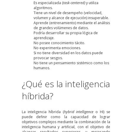
Es
especializada
(
task-centered
)
y utiliza
algoritmos.
Tiene un
nivel de desempeño
(velocidad,
volumen y alcance de ejecución) insuperable.
Aprende
(entrenamiento) mediante el análisis
de grandes volúmenes de datos.
Podría desarrollar su
propia lógica de
aprendizaje
.
No posee
conocimiento tácito.
No experimenta emociones.
Si no tiene diversidad en los datos puede
provocar sesgos.
No tiene un
pensamiento sistémico
como los
humanos.
¿Qué es la inteligencia
híbrida?
La
inteligencia híbrida
(
hybrid intelligence
o HI) se
puede definir como la capacidad de lograr
objetivos complejos mediante la combinación de la
inteligencia humana y artificial, con el objetivo de
alcanzar resultados superiores, y mejorando