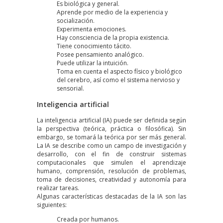
Es biológica y
general
.
Aprende
por medio de la experiencia y
socialización.
Experimenta emociones.
Hay consciencia de la propia existencia.
Tiene
conocimiento tácito
.
Posee
pensamiento analógico
.
Puede utilizar la
intuición
.
Toma en cuenta el
aspecto físico y biológico
del cerebro
, así como el sistema nervioso y
sensorial.
Inteligencia artificial
La inteligencia artificial (IA) puede ser definida según
la perspectiva (teórica, práctica o filosófica). Sin
embargo, se tomará la teórica por ser más general.
La IA se describe como un
campo de investigación y
desarrollo
, con el fin de construir
sistemas
computacionales que simulen el aprendizaje
humano
, comprensión, resolución de problemas,
toma de decisiones, creatividad y autonomía para
realizar tareas.
Algunas características destacadas de la IA son las
siguientes:
Creada por humanos.