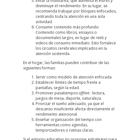
Evitar la multitarea, que aumenta el estrés y
disminuye el rendimiento: En su lugar, se
recomienda trabajar por bloques enfocados,
centrando toda la atención en una sola
actividad.
Consumir contenido más profundo:
Contenido como libros, ensayos o
documentales largos, en lugar de
reels
y
videos de consumo inmediato. Esto fortalece
los circuitos cerebrales implicados en la
atención sostenida.
En el hogar, las familias pueden contribuir de las
siguientes formas:
Servir como modelo de atención enfocada.
Establecer límites de tiempo frente a
pantallas, según la edad.
Promover pasatiempos
offline
: lectura,
juegos de mesa, deporte, naturaleza.
Priorizar el sueño adecuado, ya que el
descanso insuficiente afecta directamente el
rendimiento atencional.
Enseñar organización del tiempo con
herramientas como agendas,
temporizadores o rutinas claras.
Si el entorno educativo no propone estrategias para