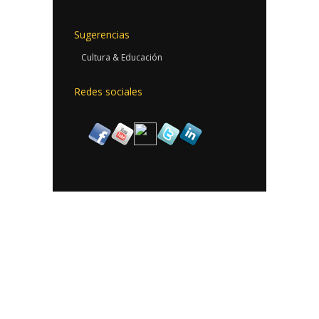
Sugerencias
Cultura & Educación
Redes sociales
Contacto
Tel:
(01 55) 57 50 26 03
10 55 85 08
Fax:
36 11 70 70
Email: