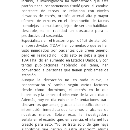
Incluso, la investigadora ha demostrado que este
patrón tiene consecuencias fisiológicas: el cambio
constante de tareas se relaciona con niveles
elevados de estrés, presión arterial alta y mayor
número de errores en el desempeño de tareas
complejas. La multitarea, lejos de ser una habilidad
deseable, es en realidad un obstáculo para la
productividad sostenida.
Especialistas en el trastorno por déficit de atención
e hiperactividad (TDAH) han comentado que se han
visto inundados por pacientes que creen tenerlo,
pero en realidad no. Todo esto se debe a que el
TDAH
ha ido en aumento
en Estados Unidos, y con
tantas publicaciones hablando del tema, han
convencido a personas que tienen problemas de
atención.
Aunque la distracción no es nada nuevo, la
concentración sí cambia según varios factores,
desde cómo dormimos, el interés en lo que
hacemos y la ansiedad inherente de la vida diaria.
Además, hoy en día existen más tentaciones para
distraernos que antes, gracias a las notificaciones e
información inmediata que tenemos al alcance de
nuestras manos. Sobre esto, la investigadora
señala
en el estudio que, en esencia, el internet fue
creado para esto. “No se trata solo de que haya
algoritmos que capten nuestra atención”, afirma