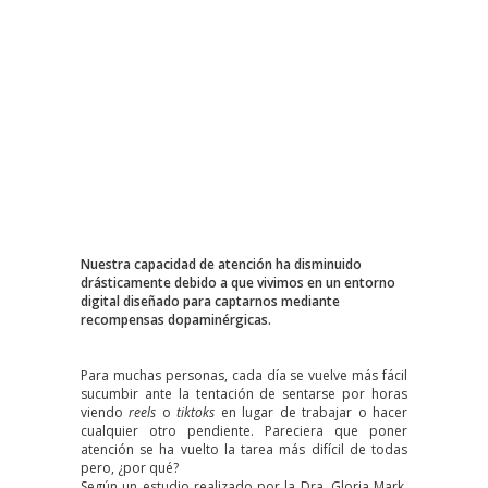
Nuestra capacidad de atención ha disminuido
drásticamente debido a que vivimos en un entorno
digital diseñado para captarnos mediante
recompensas dopaminérgicas.
Para muchas personas, cada día se vuelve más fácil
sucumbir ante la tentación de sentarse por horas
viendo
reels
o
tiktoks
en lugar de trabajar o hacer
cualquier otro pendiente. Pareciera que poner
atención se ha vuelto la tarea más difícil de todas
pero, ¿por qué?
Según un
estudio
realizado por la Dra. Gloria Mark,