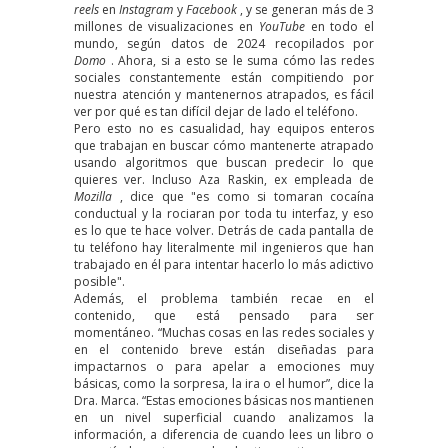
reels
en
Instagram
y
Facebook
, y se generan más de 3
millones de visualizaciones en
YouTube
en todo el
mundo, según datos de 2024 recopilados por
Domo
. Ahora, si a esto se le suma cómo las redes
sociales constantemente están compitiendo por
nuestra atención y mantenernos atrapados, es fácil
ver por qué es tan difícil dejar de lado el teléfono.
Pero esto no es casualidad, hay equipos enteros
que trabajan en buscar cómo mantenerte atrapado
usando algoritmos que buscan predecir lo que
quieres ver. Incluso Aza Raskin, ex empleada de
Mozilla
,
dice que
"es como si tomaran cocaína
conductual y la rociaran por toda tu interfaz, y eso
es lo que te hace volver. Detrás de cada pantalla de
tu teléfono hay literalmente mil ingenieros que han
trabajado en él para intentar hacerlo lo más adictivo
posible".
Además, el problema también recae en el
contenido, que está pensado para ser
momentáneo. “Muchas cosas en las redes sociales y
en el contenido breve están diseñadas para
impactarnos o para apelar a emociones muy
básicas, como la sorpresa, la ira o el humor”, dice la
Dra. Marca. “Estas emociones básicas nos mantienen
en un nivel superficial cuando analizamos la
información, a diferencia de cuando lees un libro o