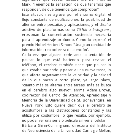
Mark. “Tenemos la sensación de que tenemos que
responder, de que tenemos que comprobar”.
Esta situación se agrava por el entorno digital: el
flujo constante de notificaciones, la posibilidad de
alternar entre pestañas y aplicaciones, y el diseño
adictivo de plataformas como
TikTok
o
Instagram
,
erosionan la concentración sostenida necesaria
para el aprendizaje profundo. Como lo
expresó
el
premio Nobel Herbert Simon: “Una gran cantidad de
información crea pobreza de atención”.
Cada vez que alguien cede ante la tentación de
pausar lo que está haciendo para revisar el
teléfono, el cerebro también tiene que pausar lo
que estaba haciendo y pasar a una nueva tarea, lo
que afecta negativamente la velocidad y la calidad
de lo que hacen a corto plazo, ya largo plazo,
“cuanto más se alterna entre tareas, más se busca
en el cerebro algo nuevo”,
afirma
Adam Brown,
codirector del Centro de Atención, Aprendizaje y
Memoria de la Universidad de St. Bonaventure, en
Nueva York. Esto quiere decir que el cerebro se
acostumbra a las distracciones constantes y las
utiliza por costumbre, lo que resulta, por ejemplo,
no poder ver una serie o película sin ver el celular.
Bárbara Shinn-Cunningham, directora del Instituto
de Neurociencia de la Universidad Carnegie Mellon,