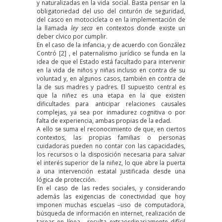
y naturalizadas en la vida social. Basta pensar en la
obligatoriedad del uso del cinturón de seguridad,
del casco en motocicleta o en la implementación de
la llamada
ley seca
en contextos donde existe un
deber cívico por cumplir.
En el caso de la infancia, y de acuerdo con González
Contró
[2]
, el paternalismo jurídico se funda en la
idea de que el Estado está facultado para intervenir
en la vida de niños y niñas incluso en contra de su
voluntad y, en algunos casos, también en contra de
la de sus madres y padres. El supuesto central es
que la niñez es una etapa en la que existen
dificultades para anticipar relaciones causales
complejas, ya sea por inmadurez cognitiva o por
falta de experiencia, ambas propias de la edad.
A ello se suma el reconocimiento de que, en ciertos
contextos, las propias familias o personas
cuidadoras pueden no contar con las capacidades,
los recursos o la disposición necesaria para salvar
el interés superior de la niñez, lo que abre la puerta
a una intervención estatal justificada desde una
lógica de protección.
En el caso de las redes sociales, y considerando
además las exigencias de conectividad que hoy
imponen muchas escuelas –uso de computadora,
búsqueda de información en internet, realización de
tareas en línea–, resulta extraordinariamente difícil