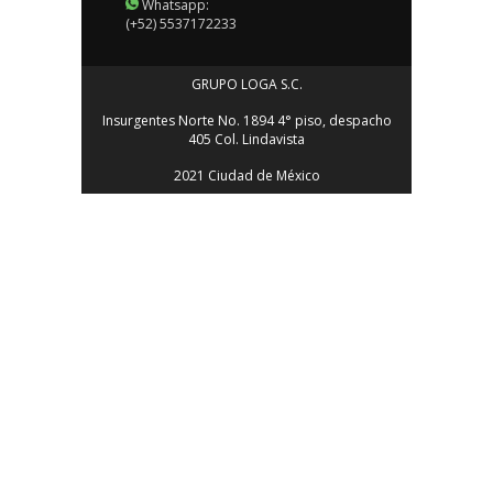
Whatsapp:
(+52) 5537172233
GRUPO LOGA S.C.
Insurgentes Norte No. 1894 4° piso, despacho
405 Col. Lindavista
2021 Ciudad de México