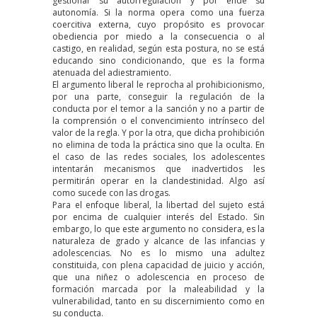
gestionar su autorregulación y por ende su
autonomía. Si la norma opera como una fuerza
coercitiva externa, cuyo propósito es provocar
obediencia por miedo a la consecuencia o al
castigo, en realidad, según esta postura, no se está
educando sino condicionando, que es la forma
atenuada del adiestramiento.
El argumento liberal le reprocha al prohibicionismo,
por una parte, conseguir la regulación de la
conducta por el temor a la sanción y no a partir de
la comprensión o el convencimiento intrínseco del
valor de la regla. Y por la otra, que dicha prohibición
no elimina de toda la práctica sino que la oculta. En
el caso de las redes sociales, los adolescentes
intentarán mecanismos que inadvertidos les
permitirán operar en la clandestinidad. Algo así
como sucede con las drogas.
Para el enfoque liberal, la libertad del sujeto está
por encima de cualquier interés del Estado. Sin
embargo, lo que este argumento no considera, es la
naturaleza de grado y alcance de las infancias y
adolescencias. No es lo mismo una adultez
constituida, con plena capacidad de juicio y acción,
que una niñez o adolescencia en proceso de
formación marcada por la maleabilidad y la
vulnerabilidad, tanto en su discernimiento como en
su conducta.