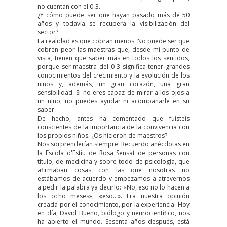
no cuentan con el 0-3.
¿Y cómo puede ser que hayan pasado más de 50
años y todavía se recupera la visibilización del
sector?
La realidad es que cobran menos. No puede ser que
cobren peor las maestras que, desde mi punto de
vista, tienen que saber más en todos los sentidos,
porque ser maestra del 0-3 significa tener grandes
conocimientos del crecimiento y la evolución de los
niños y, además, un gran corazón, una gran
sensibilidad. Si no eres capaz de mirar a los ojos a
un niño, no puedes ayudar ni acompañarle en su
saber.
De hecho, antes ha comentado que fuisteis
conscientes de la importancia de la convivencia con
los propios niños. ¿Os hicieron de maestros?
Nos sorprenderían siempre. Recuerdo anécdotas en
la Escola d'Estiu de Rosa Sensat de personas con
título, de medicina y sobre todo de psicología, que
afirmaban cosas con las que nosotras no
estábamos de acuerdo y empezamos a atrevernos
a pedir la palabra ya decirlo: «No, eso no lo hacen a
los ocho meses», «eso…». Era nuestra opinión
creada por el conocimiento, por la experiencia. Hoy
en día, David Bueno, biólogo y neurocientífico, nos
ha abierto el mundo. Sesenta años después, está