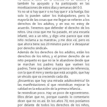
también ha apoyado y ha participado en las
movilizaciones de estos días y semanas del 0-3.
Yo no sé si hay que ir o no hay que ir a la huelga. Eso
solo lo pueden saber los trabajadores, pero la
mayoría de las cosas que me llegan se refieren a los
derechos de los adultos, y en eso no estoy de
acuerdo. Tenemos que defender el derecho de los
niños. Una cosa que me ha pasado, en una escuela
infantil, veo a un niño, y digo «me parece que este
niño reclama a su maestra», y me dice «sí, pero es
que ahora tiene sus 20 minutos para ir a desayunar
por derecho sindical».
Además de los derechos de los adultos, están los
derechos de los niños, y el primer derecho de un
niño pequeño es que no se le abandone desde que
se marchan los padres hasta que vuelven los
padres. Tiene que haber una persona de referencia,
con la que él mire y sienta que está acogido, que hay
un vínculo que va creciendo cada día.
¿Encuentras que hay una mirada adultocéntrica? En
las manifestaciones sí que reivindican mejorar la
calidad en la educación de la primera infancia…
Se reivindican poco. Hay un poco de egocentrismo.
Ellos dirían que no, porque cuando lo comentario
dicen que no es así. En los años 70, nos poníamos
por delante de todos los derechos de los niños,