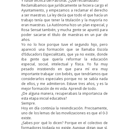
Y fuiste técnica del Patronat. ¿Qué reclamabais?
Reclamábamos que jurídicamente se hiciera cargo el
Ayuntamiento, y empezamos a reclamar el derecho
a ser maestras. La ley decía que todo el que hacía un
trabajo tenía que tener la titulación y la mayoría no
eran maestras. La Autónoma hizo un plan especial, y
Rosa Sensat también, y mucha gente se apuntó para
poder sacarse el título de maestras en un par de
años.
Yo no lo hice porque tuve el segundo hijo, pero
apareció una formación que se llamaba Escola
d'Educadors Especialitzats, que ya no existe, donde
iba gente que quería reformar la educación
especial, social, intelectual y física. Yo fui muy
pesado insistiendo en que para mí era muy
importante trabajar con bebés, que tendríamos que
considerarlos especiales porque no se sabía nada
de ellos, y me admitieron. Estuve tres años, y es la
mejor formación de mi vida. Aprendí de todo.
¿De alguna manera, recuperabais la importancia de
esta etapa inicial educativa?
Siempre.
Hoy en día continúa la reivindicación. Precisamente,
uno de los lemas de las movilizaciones es que el 0-3
existe.
¿Sabes por qué lo dicen? Porque en el colectivo de
formadores todavía no existe. Aunque digan que sí,