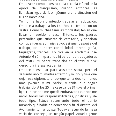
Empezaste como maestra en la escuela infantil en la
época del franquismo, cuando entonces las
llamaban «guarderías». ¿Cómo era la situación del
0-3 en Barcelona?
Yo no me había planteado trabajar en educación.
Empecé a trabajar a los 14 años, cosiendo, con un
sastre. Como muchas familias modestas, tenían que
llevar un sueldo a casa. Entonces, los padres
pretendían que subieras de categoría, y soñaban
con que fueras administrativo, así que, después del
trabajo, iba a hacer contabilidad, mecanografía,
taquigrafía, francés… Lo hice en la academia José
Antonio Girón, «para los hijos de los trabajadores
del textil». Mi padre trabajaba en el textil y tuve
derecho a ir a esa academia.
Empecé a estudiar para asistente social, pero el
segundo año mi madre enfermó y murió, y tuve que
dejar esa diplomatura, porque tenía dos hermanos
más jóvenes y mi padre, y tenía que seguir
trabajando. A los 25 me casé ya los 31 tuve el primer
hijo. Fue cuando me quedé embarazada cuando me
nació todas las responsabilidades, políticas y de
todo tipo. Estuve recorriendo todo el barrio
mirando qué había de educación y fui al distrito, del
Ayuntamiento franquista. Todavía recuerdo la mesa
vacía del concejal, sin ningún papel. Aquella gente