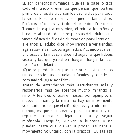
Sí, son derechos humanos. Que es la base lo dice
todo el mundo: «Tenemos que pensar que los tres
primeros años de vida son los esenciales para toda
la vida». Pero lo dicen y se quedan tan anchos.
Políticos, técnicos y todo el mundo. Francesco
Tonucci lo explica muy bien, él mira a los niños y
busca el absurdo de las respuestas del adulto. Una
viñeta clásica de él es de alumnos de parvulario de 3
a 4 años. El adulto dice «hoy iremos a ver tiendas,
agárraos». Y van todos agarrados. Y cuando vuelven
a la escuela la maestra dice «dibujad lo que habéis
visto», y los que ya saben dibujar, dibujan la nuca
del niño de delante.
¿Qué se puede hacer para mejorar la vida de los
niños, desde las escuelas infantiles y desde la
comunidad? ¿Qué nos falta?
Tratar de entenderlos más, escucharlos más y
respetarlos más. Se aprende mucho mirando al
niño. A los tres o cuatro meses, por ejemplo, si
mueve la mano y la mira, no hay un movimiento
voluntario, no es que el niño diga «voy a mirarme la
mano», es que se mueve, y pasa esa mano, y de
repente, consiguen dejarla quieta y seguir
mirándola. Después, vuelven a buscarla y no
pueden, hasta que vuelven a poder. Así nace el
movimiento voluntario, con la práctica. Quizás ese