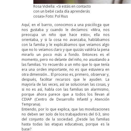
Rosa Vidiella: «Si estás en contacto
con un bebé cada día aprenderás
cosas» Foto: Pol Rius
Aquí, en el barrio, conocimos a una psicóloga que
nos gustaba y cuando le decíamos: «Mira, nos
preocupa un niño que hace esto», ella nos
orientaba, y si la cosa no avanzaba, hablábamos
con la familia y le explicábamos que veíamos algo
que no lo veíamos claro y que quizás valdría la pena
mirarlo un poco más a fondo. Entonces es el
momento, pero no delante del niño, no asustando a
las familias. Yo recuerdo a un niño que lo que tenía
era una orden importante, no es que estuviera en
otra dimensión… El proceso es, primero, observar y,
después, facilitar recursos que le ayuden. La
mayoría de las veces, así se solucionan las cosas, y
si no es así, habla con las familias sin alarmismo,
porque ahora parece que a todos los llevan al
CDIAP (Centro de Desarrollo Infantil y Atención
Temprana).
Entiendo, por lo que explica, que las movilizaciones
no deben ser solo de los trabajadores del 0-3, sino
del conjunto de la sociedad. ¿Desde las familias
hasta todas las etapas educativas, porque es la
base?