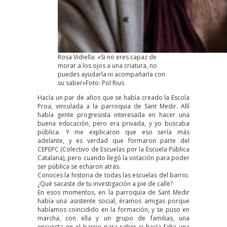
Rosa Vidiella: «Si no eres capaz de
morar a los ojos a una criatura, no
puedes ayudarla ni acompañarla con
su saber»Foto: Pol Rius
Hacía un par de años que se había creado la Escola
Proa, vinculada a la parroquia de Sant Medir. Allí
había gente progresista interesada en hacer una
buena educación, pero era privada, y yo buscaba
pública. Y me explicaron que eso sería más
adelante, y es verdad que formaron parte del
CEPEPC (Colectivo de Escuelas por la Escuela Pública
Catalana), pero cuando llegó la votación para poder
ser pública se echaron atrás.
Conoces la historia de todas las escuelas del barrio.
¿Qué sacaste de tu investigación a pie de calle?
En esos momentos, en la parroquia de Sant Medir
había una asistente social, éramos amigas porque
habíamos coincidido en la formación, y se puso en
marcha, con ella y un grupo de familias, una
encuesta en el barrio para saber si hacía falta una