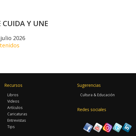
 CUIDA Y UNE
julio 2026
ntenidos
Recursos
Sugerencias
Libros
Cultura & Educación
Videos
Artículos
Redes sociales
Caricaturas
Entrevistas
Tips