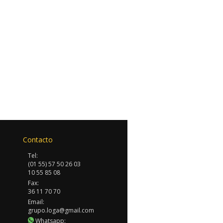
Contacto
Tel:
(01 55) 57 50 26 03
10 55 85 08
Fax:
36 11 70 70
Email:
grupo.loga@gmail.com
Whatsapp: