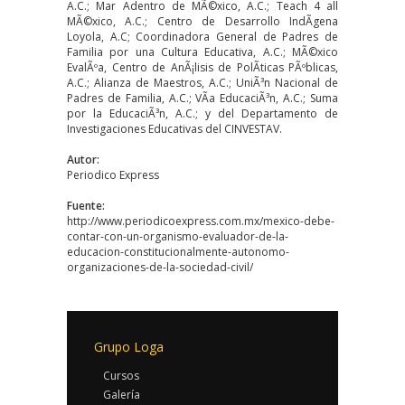
A.C.; Mar Adentro de MÃ©xico, A.C.; Teach 4 all
MÃ©xico, A.C.; Centro de Desarrollo IndÃ­gena
Loyola, A.C; Coordinadora General de Padres de
Familia por una Cultura Educativa, A.C.; MÃ©xico
EvalÃºa, Centro de AnÃ¡lisis de PolÃ­ticas PÃºblicas,
A.C.; Alianza de Maestros, A.C.; UniÃ³n Nacional de
Padres de Familia, A.C.; VÃ­a EducaciÃ³n, A.C.; Suma
por la EducaciÃ³n, A.C.; y del Departamento de
Investigaciones Educativas del CINVESTAV.
Autor:
Periodico Express
Fuente:
http://www.periodicoexpress.com.mx/mexico-debe-
contar-con-un-organismo-evaluador-de-la-
educacion-constitucionalmente-autonomo-
organizaciones-de-la-sociedad-civil/
Grupo Loga
Cursos
Galería