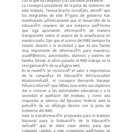
con la que ha cumplido y la cual debe prevalecer.
La consejera presidente de la Junta de Gobierno de
este Instituto, Teresa Bracho GonzÃ¡lez, afirmÃ³ que
los integrantes de este Ã³rgano de gobierno han
manifestado pÃºblicamente que el desarrollo de la
educaciÃ³n requiere de una instancia autÃ³noma
que siga aportando informaciÃ³n de manera
transparente sobre el avance de la enseÃ±anza en
nuestro paÃ­s. Dijo que el acervo del INEE siempre ha
estado abierto a la sociedad y que es una fuente
muy importante de informaciÃ³n para maestros,
acadÃ©micos, autoridades, alumnos y padres de
familia. Desde el aÃ±o pasado el INEE trabaja en la
reorganizaciÃ³n de su pÃ¡gina web.
En la reuniÃ³n se reconociÃ³ el valor e importancia
de la campaÃ±a En EducaciÃ³n #AOscurasNo!
#AutonomÃ­aSÃ­., el consejero Bernardo Naranjo
PiÃ±era informÃ³ que Ã©sta tuvo entre sus objetivos
dar a conocer a las autoridades educativas y a la
sociedad el quehacer del Instituto, y como una
respuesta al silencio del Ejecutivo Federal ante la
peticiÃ³n de un diÃ¡logo directo con la Junta de
Gobierno del INEE.
Ante la transformaciÃ³n propuesta para el Instituto
Nacional para la EvaluaciÃ³n de la EducaciÃ³n
seÃ±alÃ³ que se debe estar atento para que
cualquier cambio a este organismo autÃ³nomo se