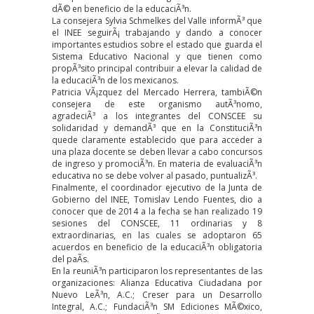
dÃ© en beneficio de la educaciÃ³n.
La consejera Sylvia Schmelkes del Valle informÃ³ que
el INEE seguirÃ¡ trabajando y dando a conocer
importantes estudios sobre el estado que guarda el
Sistema Educativo Nacional y que tienen como
propÃ³sito principal contribuir a elevar la calidad de
la educaciÃ³n de los mexicanos.
Patricia VÃ¡zquez del Mercado Herrera, tambiÃ©n
consejera de este organismo autÃ³nomo,
agradeciÃ³ a los integrantes del CONSCEE su
solidaridad y demandÃ³ que en la ConstituciÃ³n
quede claramente establecido que para acceder a
una plaza docente se deben llevar a cabo concursos
de ingreso y promociÃ³n. En materia de evaluaciÃ³n
educativa no se debe volver al pasado, puntualizÃ³.
Finalmente, el coordinador ejecutivo de la Junta de
Gobierno del INEE, Tomislav Lendo Fuentes, dio a
conocer que de 2014 a la fecha se han realizado 19
sesiones del CONSCEE, 11 ordinarias y 8
extraordinarias, en las cuales se adoptaron 65
acuerdos en beneficio de la educaciÃ³n obligatoria
del paÃ­s.
En la reuniÃ³n participaron los representantes de las
organizaciones: Alianza Educativa Ciudadana por
Nuevo LeÃ³n, A.C.; Creser para un Desarrollo
Integral, A.C.; FundaciÃ³n SM Ediciones MÃ©xico,