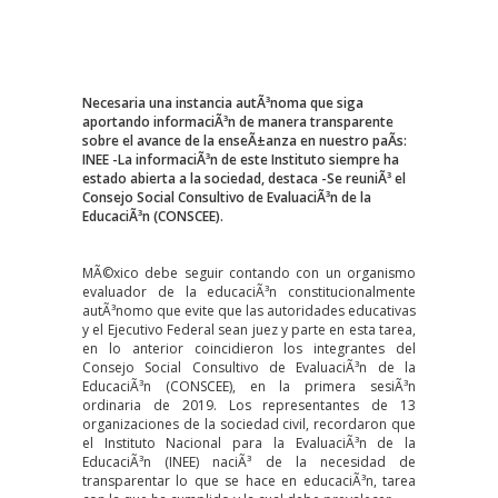
Necesaria una instancia autÃ³noma que siga
aportando informaciÃ³n de manera transparente
sobre el avance de la enseÃ±anza en nuestro paÃ­s:
INEE -La informaciÃ³n de este Instituto siempre ha
estado abierta a la sociedad, destaca -Se reuniÃ³ el
Consejo Social Consultivo de EvaluaciÃ³n de la
EducaciÃ³n (CONSCEE).
MÃ©xico debe seguir contando con un organismo
evaluador de la educaciÃ³n constitucionalmente
autÃ³nomo que evite que las autoridades educativas
y el Ejecutivo Federal sean juez y parte en esta tarea,
en lo anterior coincidieron los integrantes del
Consejo Social Consultivo de EvaluaciÃ³n de la
EducaciÃ³n (CONSCEE), en la primera sesiÃ³n
ordinaria de 2019. Los representantes de 13
organizaciones de la sociedad civil, recordaron que
el Instituto Nacional para la EvaluaciÃ³n de la
EducaciÃ³n (INEE) naciÃ³ de la necesidad de
transparentar lo que se hace en educaciÃ³n, tarea